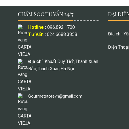
CHĂM SOC TƯ VẤN 24/7
ĐẠI DIỆN
Hotline
:
096.892.1700
Địa chỉ: Y
Tư Vấn
:
024.6688.3858
Điện Thoạ
Địa ch
ỉ: Khuất Duy Tiến,Thanh Xuân
Bắc,Thanh Xuân,Hà Nội
Gourmetstorevn@gmail.com