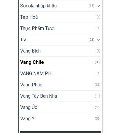
Socola nhập khẩu
(16)
Tạp Hoá
(1)
Thực Phẩm Tươi
(1)
Trà
(21)
Vang Bịch
(5)
Vang Chile
(35)
VANG NAM PHI
(1)
Vang Pháp
(36)
Vang Tây Ban Nha
(10)
Vang Úc
(15)
Vang Ý
(36)