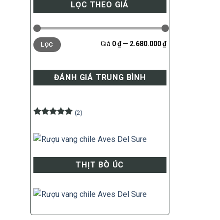
LỌC THEO GIÁ
Giá
Giá
Giá
0 ₫
—
2.680.000 ₫
LỌC
thấp
cao
nhất
nhất
ĐÁNH GIÁ TRUNG BÌNH
(2)
Được xếp
hạng
5
5
sao
THỊT BÒ ÚC