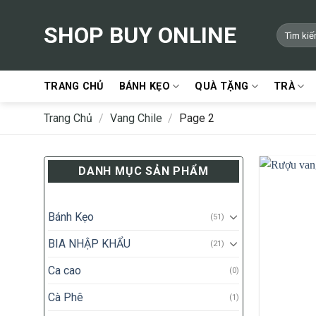
Skip
to
SHOP BUY ONLINE
Tìm
content
kiếm:
TRANG CHỦ
BÁNH KẸO
QUÀ TẶNG
TRÀ
Trang Chủ
/
Vang Chile
/
Page 2
DANH MỤC SẢN PHẨM
Bánh Kẹo
(51)
BIA NHẬP KHẨU
(21)
Ca cao
(0)
Cà Phê
(1)