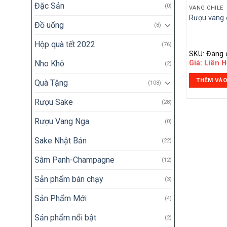
Đặc Sản
(0)
VANG CHILE
Rượu vang c
Đồ uống
(8)
Hộp quà tết 2022
(76)
SKU: Đang 
Nho Khô
Giá: Liên H
(2)
THÊM VÀO
Quà Tặng
(108)
Rượu Sake
(28)
Rượu Vang Nga
(0)
Sake Nhật Bản
(22)
Sâm Panh-Champagne
(12)
Sản phẩm bán chạy
(3)
Sản Phẩm Mới
(4)
Sản phẩm nổi bật
(2)