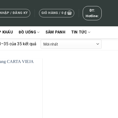
ĐT:
NHẬP / ĐĂNG KÝ
GIỎ HÀNG /
0
₫
Hotline:
P KHẨU
ĐỒ UỐNG
SÂM PANH
TIN TỨC
33–35 của 35 kết quả