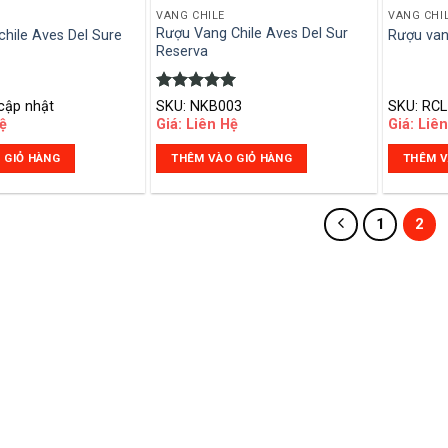
VANG CHILE
VANG CHI
Rượu Vang Chile Aves Del Sur
hile Aves Del Sure
Rượu va
Reserva
Được xếp
cập nhật
SKU: NKB003
SKU: RCL
hạng
5.00
ệ
Giá: Liên Hệ
Giá: Liê
5 sao
 GIỎ HÀNG
THÊM VÀO GIỎ HÀNG
THÊM V
1
2