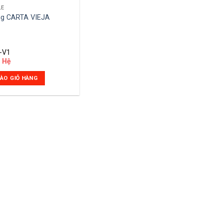
LE
ng CARTA VIEJA
-V1
n Hệ
ÀO GIỎ HÀNG