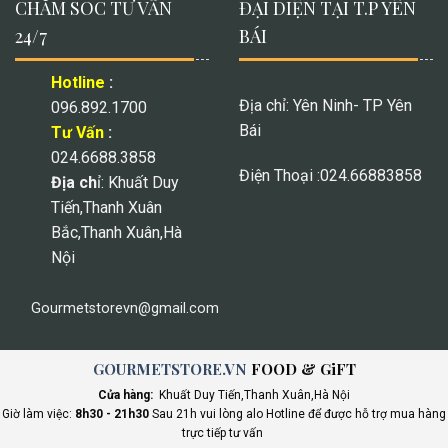
CHĂM SOC TƯ VẤN
ĐẠI DIỆN TẠI T.P YÊN
24/7
BÁI
Hotline
:
Địa chỉ: Yên Ninh- TP Yên
096.892.1700
Bái
Tư Vấn
:
024.6688.3858
Điện Thoại :024.66883858
Địa ch
ỉ: Khuất Duy
Tiến,Thanh Xuân
Bắc,Thanh Xuân,Hà
Nội
Gourmetstorevn@gmail.com
GOURMETSTORE.VN
FOOD & GiFT
Cửa hàng:
Khuất Duy Tiến,Thanh Xuân,Hà Nội
Giờ làm việc:
8h30 - 21h30
Sau 21h vui lòng alo Hotline để được hỗ trợ mua hàng
trực tiếp tư vấn