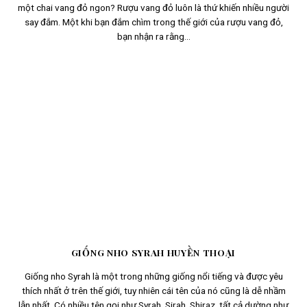
một chai vang đỏ ngon? Rượu vang đỏ luôn là thứ khiến nhiều người
say đắm. Một khi bạn đắm chìm trong thế giới của rượu vang đỏ,
bạn nhận ra rằng...
GIỐNG NHO SYRAH HUYỀN THOẠI
Giống nho Syrah là một trong những giống nổi tiếng và được yêu
thích nhất ở trên thế giới, tuy nhiên cái tên của nó cũng là dễ nhầm
lẫn nhất. Có nhiều tên gọi như Syrah, Sirah, Shiraz, tất cả dường như