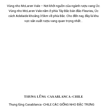
Vùng nho McLaren Vale – Nơi khởi nguồn của ngành rượu vang Úc.
Vùng nho McLaren Vale nằm ở phía Tây Bắc bán đảo Fleurieu, Úc
cách Adelaide khoảng 35km về phía Bắc. Cho đến nay, đây là khu
vực sản xuất rượu vang quan trọng nhất...
THUNG LŨNG CASABLANCA-CHILE
Thung lũng Casablanca -CHILE CÁC GIỐNG NHO ĐẶC TRƯNG