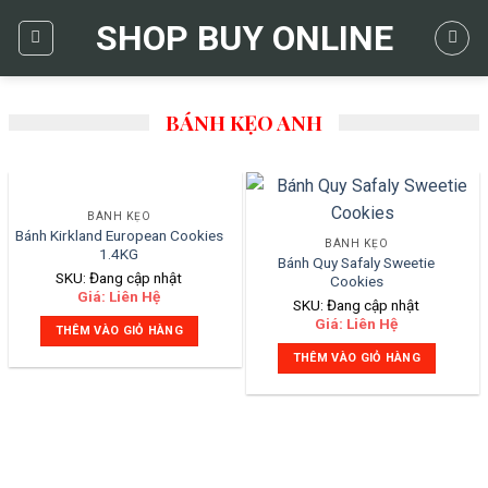
Skip
SHOP BUY ONLINE
to
content
BÁNH KẸO ANH
BÁNH KẸO
Bánh Kirkland European Cookies
BÁNH KẸO
1.4KG
Bánh Quy Safaly Sweetie
SKU: Đang cập nhật
Cookies
Giá: Liên Hệ
SKU: Đang cập nhật
Giá: Liên Hệ
THÊM VÀO GIỎ HÀNG
THÊM VÀO GIỎ HÀNG