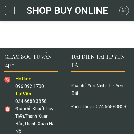
Skip
SHOP BUY ONLINE
to
content
CHĂM SOC TƯ VẤN
ĐẠI DIỆN TẠI T.P YÊN
24/7
BÁI
Hotline
:
Địa chỉ: Yên Ninh- TP Yên
096.892.1700
Bái
Tư Vấn
:
024.6688.3858
Điện Thoại :024.66883858
Địa ch
ỉ: Khuất Duy
Tiến,Thanh Xuân
Bắc,Thanh Xuân,Hà
Nội