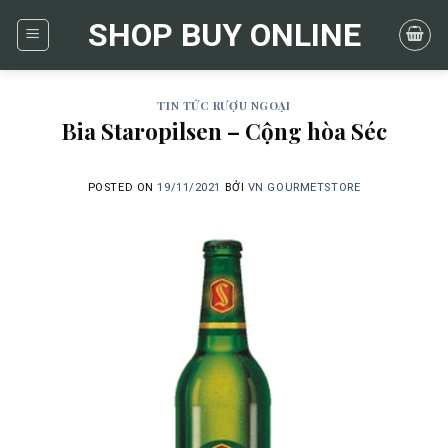
Skip
SHOP BUY ONLINE
to
content
TIN TỨC RƯỢU NGOẠI
Bia Staropilsen – Cộng hòa Séc
POSTED ON
19/11/2021
BỞI
VN GOURMETSTORE