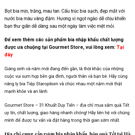
Bọt bia mịn, trắng, mau tan. Cấu trúc bia sạch, đẹp mắt với
nước bia màu vàng đậm. Hương vị ngọt ngào dễ chịu khiến
bạn thư giãn dễ dàng sau một ngày làm việc mệt mỏi.
Để xem thêm các sản phẩm bia nhập khẩu chất lượng
được ưa chuộng tại Gourmet Store, vui lòng xem:
Tại
đây
Giáng sinh và năm mới đang đến gần, là thời khắc của những
cuộc vui sum họp bên gia đình, người thân và bạn bè. Hãy cùng
nâng ly bia Tiệp Staropilsen và chúc nhau một năm mới thật
mạnh khỏe và an lành.
Gourmet Store – 31 Khuất Duy Tiến – địa chỉ mua sắm quà Tết
uy tín, chất lượng, giao hàng nhanh chóng! Hãy liên hệ với chúng
mình để được tư vấn và đặt hàng trong thời gian sớm nhất.
Địa chỉ cung cấp rượu bia nhập khẩu, hộp quà Tết tại Hà