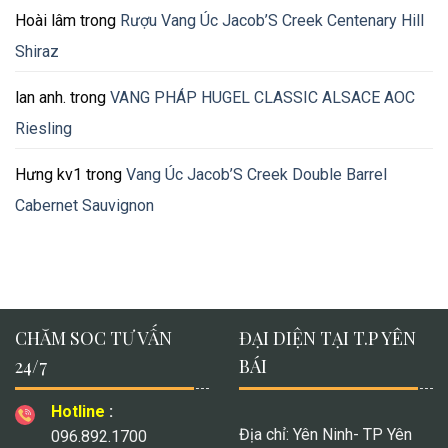
Hoài lâm
trong
Rượu Vang Úc Jacob’S Creek Centenary Hill
Shiraz
lan anh.
trong
VANG PHÁP HUGEL CLASSIC ALSACE AOC
Riesling
Hưng kv1
trong
Vang Úc Jacob’S Creek Double Barrel
Cabernet Sauvignon
CHĂM SOC TƯ VẤN
ĐẠI DIỆN TẠI T.P YÊN
24/7
BÁI
Hotline
:
Địa chỉ: Yên Ninh- TP Yên
096.892.1700