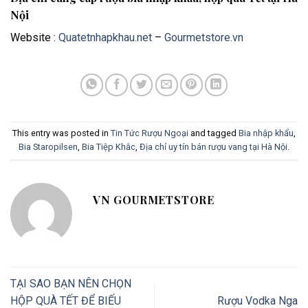
Nội
Website :
Quatetnhapkhau.net
–
Gourmetstore.vn
This entry was posted in
Tin Tức Rượu Ngoại
and tagged
Bia nhập khẩu
,
Bia Staropilsen
,
Bia Tiệp Khắc
,
Địa chỉ uy tín bán rượu vang tại Hà Nội
.
VN GOURMETSTORE
TẠI SAO BẠN NÊN CHỌN
HỘP QUÀ TẾT ĐỂ BIẾU
Rượu Vodka Nga