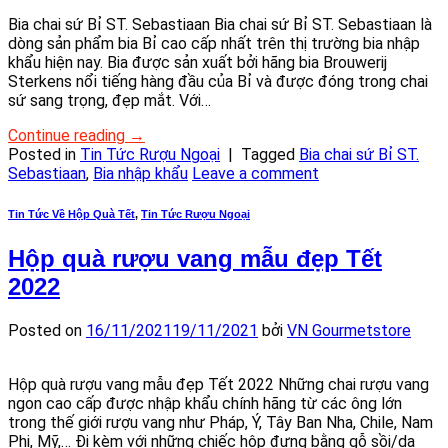
Bia chai sứ Bỉ ST. Sebastiaan Bia chai sứ Bỉ ST. Sebastiaan là
dòng sản phẩm bia Bỉ cao cấp nhất trên thị trường bia nhập
khẩu hiện nay. Bia được sản xuất bởi hãng bia Brouwerij
Sterkens nổi tiếng hàng đầu của Bỉ và được đóng trong chai
sứ sang trọng, đẹp mắt. Với…
Continue reading
→
Posted in
Tin Tức Rượu Ngoại
|
Tagged
Bia chai sứ Bỉ ST.
Sebastiaan
,
Bia nhập khẩu
Leave a comment
Tin Tức Về Hộp Quà Tết
,
Tin Tức Rượu Ngoại
Hộp quà rượu vang mẫu đẹp Tết
2022
Posted on
16/11/2021
19/11/2021
bởi
VN Gourmetstore
Hộp quà rượu vang mẫu đẹp Tết 2022 Những chai rượu vang
ngon cao cấp được nhập khẩu chính hãng từ các ông lớn
trong thế giới rượu vang như Pháp, Ý, Tây Ban Nha, Chile, Nam
Phi, Mỹ,… Đi kèm với những chiếc hộp đựng bằng gỗ sồi/da