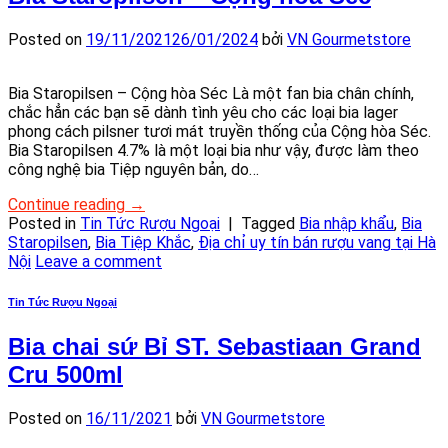
Posted on
19/11/2021
26/01/2024
bởi
VN Gourmetstore
Bia Staropilsen – Cộng hòa Séc Là một fan bia chân chính,
chắc hẳn các bạn sẽ dành tình yêu cho các loại bia lager
phong cách pilsner tươi mát truyền thống của Cộng hòa Séc.
Bia Staropilsen 4.7% là một loại bia như vậy, được làm theo
công nghệ bia Tiệp nguyên bản, do…
Continue reading
→
Posted in
Tin Tức Rượu Ngoại
|
Tagged
Bia nhập khẩu
,
Bia
Staropilsen
,
Bia Tiệp Khắc
,
Địa chỉ uy tín bán rượu vang tại Hà
Nội
Leave a comment
Tin Tức Rượu Ngoại
Bia chai sứ Bỉ ST. Sebastiaan Grand
Cru 500ml
Posted on
16/11/2021
bởi
VN Gourmetstore