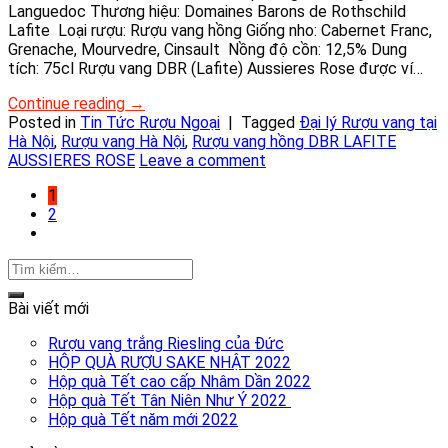
Languedoc Thương hiệu: Domaines Barons de Rothschild
Lafite Loại rượu: Rượu vang hồng Giống nho: Cabernet Franc,
Grenache, Mourvedre, Cinsault Nồng độ cồn: 12,5% Dung
tích: 75cl Rượu vang DBR (Lafite) Aussieres Rose được ví…
Continue reading
→
Posted in
Tin Tức Rượu Ngoại
|
Tagged
Đại lý Rượu vang tại
Hà Nội
,
Rượu vang Hà Nội
,
Rượu vang hồng DBR LAFITE
AUSSIERES ROSE
Leave a comment
1
2
Bài viết mới
Rượu vang trắng Riesling của Đức
HỘP QUÀ RƯỢU SAKE NHẬT 2022
Hộp quà Tết cao cấp Nhâm Dần 2022
Hộp quà Tết Tân Niên Như Ý 2022
Hộp quà Tết năm mới 2022