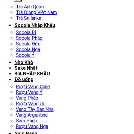
Trà Anh Quốc
Trà Olong Viêt Nam
Trà Sri lanka
Socola Nhập Khẩu
Socola Bỉ
Socola Pháp
Socola Đức
Socola Nga
Socola Ý
Nho Khô
Sake Nhật
BIA NHẬP KHẨU
Đồ uống
Rượu Vang Chile
Rượu Vang Ý
Vang Pháp
Rượu Vang Úc
Vang Tây Ban Nha
Vang Argentina
Sâm Panh
Rượu Vang Nga
Sâm Panh