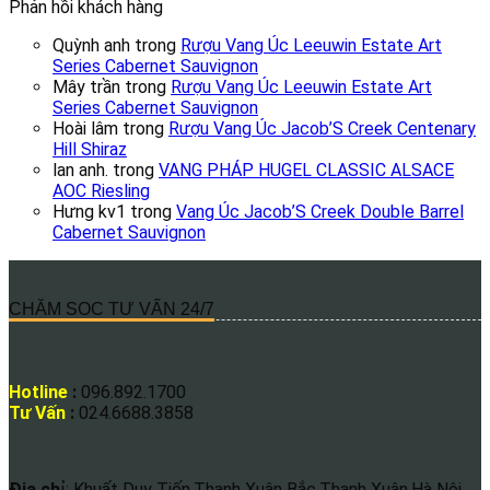
Phản hồi khách hàng
Quỳnh anh
trong
Rượu Vang Úc Leeuwin Estate Art
Series Cabernet Sauvignon
Mây trần
trong
Rượu Vang Úc Leeuwin Estate Art
Series Cabernet Sauvignon
Hoài lâm
trong
Rượu Vang Úc Jacob’S Creek Centenary
Hill Shiraz
lan anh.
trong
VANG PHÁP HUGEL CLASSIC ALSACE
AOC Riesling
Hưng kv1
trong
Vang Úc Jacob’S Creek Double Barrel
Cabernet Sauvignon
CHĂM SOC TƯ VẤN 24/7
Hotline
:
096.892.1700
Tư Vấn
:
024.6688.3858
Địa ch
ỉ: Khuất Duy Tiến,Thanh Xuân Bắc,Thanh Xuân,Hà Nội