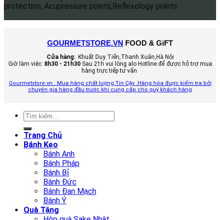
GOURMETSTORE.VN
FOOD & GiFT
Cửa hàng:
Khuất Duy Tiến,Thanh Xuân,Hà Nội
Giờ làm việc:
8h30 - 21h30
Sau 21h vui lòng alo Hotline để được hỗ trợ mua
hàng trực tiếp tư vấn
Gourmetstore.vn . Mua hàng chất lượng,Tin Cậy .Hàng hóa được kiểm tra bởi
chuyên gia hàng đầu trước khi cung cấp cho quý khách hàng
Tìm
kiếm:
Trang Chủ
Bánh Kẹo
Bánh Anh
Bánh Pháp
Bánh Bỉ
Bánh Đức
Bánh Đan Mạch
Bánh Ý
Quà Tặng
Hộp quà Sake Nhật