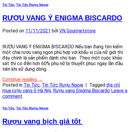
Tin Tức
,
Tin Tức Rượu Ngoại
RƯỢU VANG Ý ENIGMA BISCARDO
Posted on
11/11/2021
bởi
VN Gourmetstore
RƯỢU VANG Ý ENIGMA BISCARDO Nếu bạn đang tìm kiếm
một chai rượu vang ngon phù hợp với khẩu vị của nữ giới thì
đây chính là sản phẩm dành cho bạn. Theo một cuộc khảo
sát thì có đến hơn 60% phụ nữ bị thuyết phục ngay lần đầu
tiên khi sử dụng dòng…
Continue reading
→
Posted in
Tin Tức
,
Tin Tức Rượu Ngoại
|
Tagged
địa chỉ
mua rượu vang ở Hà Nội
,
Rượu vang Enigma Biscardo
Leave a
comment
Tin Tức
,
Tin Tức Rượu Ngoại
Rượu vang bịch giá tốt