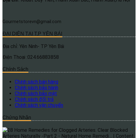
Gourmetstorevn@gmail.com
ĐẠI DIỆN TẠI T.P YÊN BÁI
Địa chỉ: Yên Ninh- TP Yên Bái
Điện Thoại :024.66883858
Chính Sách
Chính sách bán hàng
Chính sách bảo hành
Chính sách bảo mật
Chính sách đổi trả
Chính sách vận chuyển
Chứng Nhận