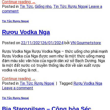
Continue reading
→
Posted in
Tin Tức
,
Giống nho
,
Tin Tức Rượu Ngoại
Leave a
comment
Tin Tức Rượu Ngoại
Rượu Vodka Nga
Posted on
22/11/2021
26/01/2024
bởi
VN Gourmetstore
Rượu Vodka Nga Rượu Vodka Nga – thức uống cho phái mạnh
Rượu Vodka của Nga được xem như là một thức uống mang
đậm màu sắc văn hóa của người dân xứ sở Bạch Dương. Nga
là một đất nước có truyền thống lâu đời về sản xuất rượu
vodka và cũng là nơi…
Continue reading
→
Posted in
Tin Tức Rượu Ngoại
|
Tagged
Rượu Vodka Nga
Leave a comment
Tin Tức Rượu Ngoại
Bia Staropilsen – Cộng hòa Séc