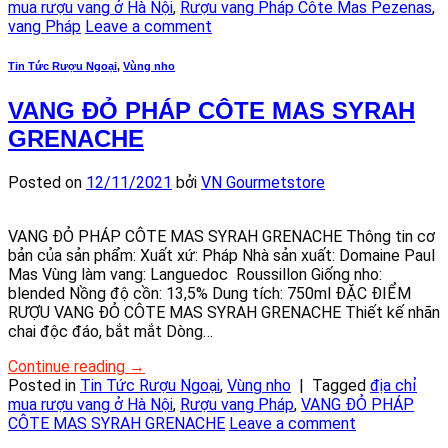
mua rượu vang ở Hà Nội
,
Rượu vang Pháp Côte Mas Pezenas
,
vang Pháp
Leave a comment
Tin Tức Rượu Ngoại
,
Vùng nho
VANG ĐỎ PHÁP CÔTE MAS SYRAH
GRENACHE
Posted on
12/11/2021
bởi
VN Gourmetstore
VANG ĐỎ PHÁP CÔTE MAS SYRAH GRENACHE Thông tin cơ
bản của sản phẩm: Xuất xứ: Pháp Nhà sản xuất: Domaine Paul
Mas Vùng làm vang: Languedoc Roussillon Giống nho:
blended Nồng độ cồn: 13,5% Dung tích: 750ml ĐẶC ĐIỂM
RƯỢU VANG ĐỎ CÔTE MAS SYRAH GRENACHE Thiết kế nhãn
chai độc đáo, bắt mắt Dòng…
Continue reading
→
Posted in
Tin Tức Rượu Ngoại
,
Vùng nho
|
Tagged
địa chỉ
mua rượu vang ở Hà Nội
,
Rượu vang Pháp
,
VANG ĐỎ PHÁP
CÔTE MAS SYRAH GRENACHE
Leave a comment