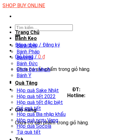
Skip
SHOP BUY ONLINE
to
content
Tìm
Trang Chủ
kiếm:
Bánh Kẹo
Đăng nhập / Đăng ký
Bánh Anh
Bánh Pháp
Giỏ hàng /
0
₫
Bánh Bỉ
Bánh Đức
Chưa có sản phẩm trong giỏ hàng.
Bánh Đan Mạch
Bánh Ý
Quà Tặng
ĐT:
Hộp quà Sake Nhật
Hotline:
Hộp quà tết 2022
Hộp quà tết đặc biệt
Giỏ quà tết
Giỏ hàng
Hộp quà Bia nhập khẩu
Hộp quà rượu Vang
Chưa có sản phẩm trong giỏ hàng.
Hộp quà Socola
Túi quà tết
Trà