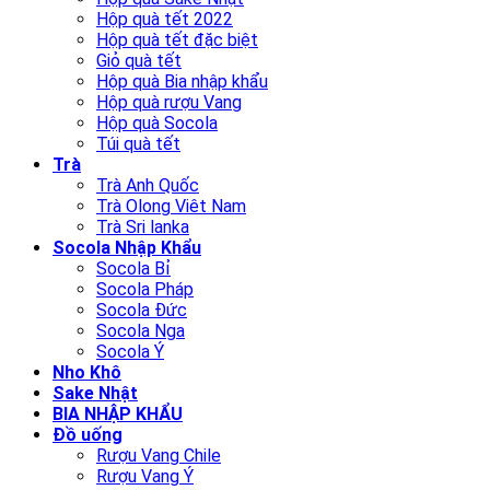
Hộp quà tết 2022
Hộp quà tết đặc biệt
Giỏ quà tết
Hộp quà Bia nhập khẩu
Hộp quà rượu Vang
Hộp quà Socola
Túi quà tết
Trà
Trà Anh Quốc
Trà Olong Viêt Nam
Trà Sri lanka
Socola Nhập Khẩu
Socola Bỉ
Socola Pháp
Socola Đức
Socola Nga
Socola Ý
Nho Khô
Sake Nhật
BIA NHẬP KHẨU
Đồ uống
Rượu Vang Chile
Rượu Vang Ý