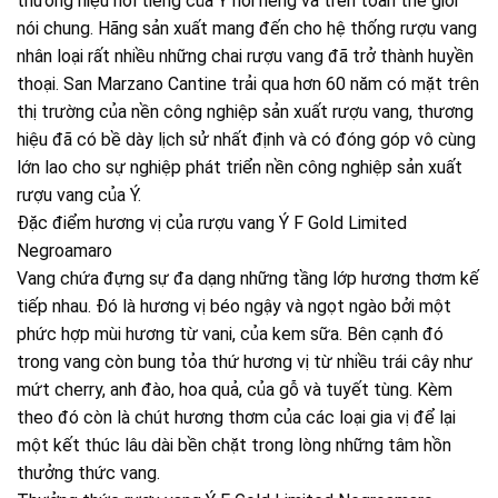
thương hiệu nổi tiếng của Ý nói riêng và trên toàn thế giới
nói chung. Hãng sản xuất mang đến cho hệ thống rượu vang
nhân loại rất nhiều những chai rượu vang đã trở thành huyền
thoại. San Marzano Cantine trải qua hơn 60 năm có mặt trên
thị trường của nền công nghiệp sản xuất rượu vang, thương
hiệu đã có bề dày lịch sử nhất định và có đóng góp vô cùng
lớn lao cho sự nghiệp phát triển nền công nghiệp sản xuất
rượu vang của Ý.
Đặc điểm hương vị của rượu vang Ý F Gold Limited
Negroamaro
Vang chứa đựng sự đa dạng những tầng lớp hương thơm kế
tiếp nhau. Đó là hương vị béo ngậy và ngọt ngào bởi một
phức hợp mùi hương từ vani, của kem sữa. Bên cạnh đó
trong vang còn bung tỏa thứ hương vị từ nhiều trái cây như
mứt cherry, anh đào, hoa quả, của gỗ và tuyết tùng. Kèm
theo đó còn là chút hương thơm của các loại gia vị để lại
một kết thúc lâu dài bền chặt trong lòng những tâm hồn
thưởng thức vang.