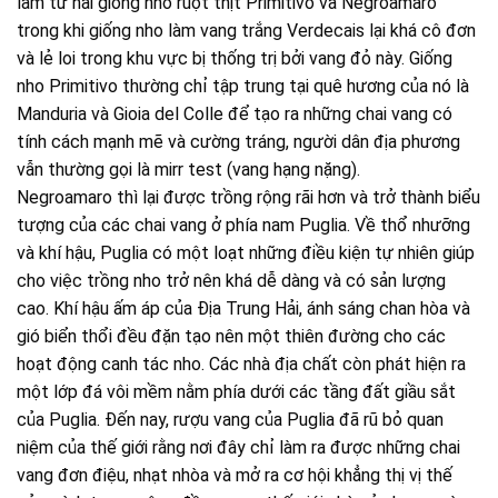
làm từ hai giống nho ruột thịt Primitivo và Negroamaro
trong khi giống nho làm vang trắng Verdecais lại khá cô đơn
và lẻ loi trong khu vực bị thống trị bởi vang đỏ này. Giống
nho Primitivo thường chỉ tập trung tại quê hương của nó là
Manduria và Gioia del Colle để tạo ra những chai vang có
tính cách mạnh mẽ và cường tráng, người dân địa phương
vẫn thường gọi là mirr test (vang hạng nặng).
Negroamaro thì lại được trồng rộng rãi hơn và trở thành biểu
tượng của các chai vang ở phía nam Puglia. Về thổ nhưỡng
và khí hậu, Puglia có một loạt những điều kiện tự nhiên giúp
cho việc trồng nho trở nên khá dễ dàng và có sản lượng
cao. Khí hậu ấm áp của Địa Trung Hải, ánh sáng chan hòa và
gió biển thổi đều đặn tạo nên một thiên đường cho các
hoạt động canh tác nho. Các nhà địa chất còn phát hiện ra
một lớp đá vôi mềm nằm phía dưới các tầng đất giầu sắt
của Puglia. Đến nay, rượu vang của Puglia đã rũ bỏ quan
niệm của thế giới rằng nơi đây chỉ làm ra được những chai
vang đơn điệu, nhạt nhòa và mở ra cơ hội khẳng thị vị thế