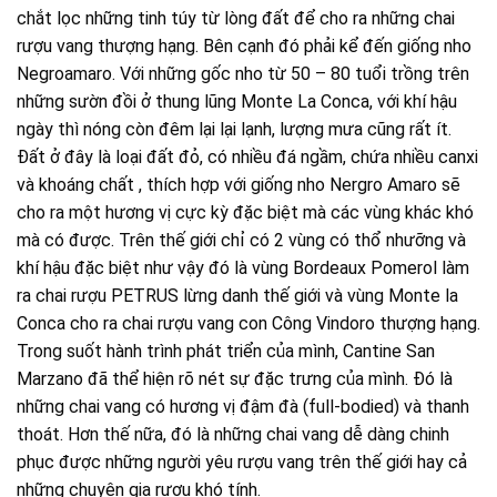
chắt lọc những tinh túy từ lòng đất để cho ra những chai
rượu vang thượng hạng. Bên cạnh đó phải kể đến giống nho
Negroamaro. Với những gốc nho từ 50 – 80 tuổi trồng trên
những sườn đồi ở thung lũng Monte La Conca, với khí hậu
ngày thì nóng còn đêm lại lại lạnh, lượng mưa cũng rất ít.
Đất ở đây là loại đất đỏ, có nhiều đá ngầm, chứa nhiều canxi
và khoáng chất , thích hợp với giống nho Nergro Amaro sẽ
cho ra một hương vị cực kỳ đặc biệt mà các vùng khác khó
mà có được. Trên thế giới chỉ có 2 vùng có thổ nhưỡng và
khí hậu đặc biệt như vậy đó là vùng Bordeaux Pomerol làm
ra chai rượu PETRUS lừng danh thế giới và vùng Monte la
Conca cho ra chai rượu vang con Công Vindoro thượng hạng.
Trong suốt hành trình phát triển của mình, Cantine San
Marzano đã thể hiện rõ nét sự đặc trưng của mình. Đó là
những chai vang có hương vị đậm đà (full-bodied) và thanh
thoát. Hơn thế nữa, đó là những chai vang dễ dàng chinh
phục được những người yêu rượu vang trên thế giới hay cả
những chuyên gia rượu khó tính.