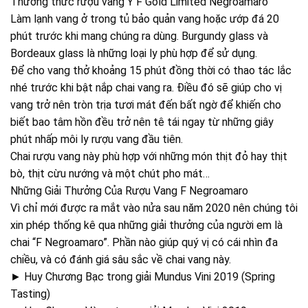
Thưởng thức rượu vang Ý F Gold Limited Negroamaro
Làm lạnh vang ở trong tủ bảo quản vang hoặc ướp đá 20
phút trước khi mang chúng ra dùng. Burgundy glass và
Bordeaux glass là những loại ly phù hợp để sử dụng.
Để cho vang thở khoảng 15 phút đồng thời có thao tác lắc
nhé trước khi bật nắp chai vang ra. Điều đó sẽ giúp cho vị
vang trở nên tròn trịa tươi mát đến bất ngờ để khiến cho
biết bao tâm hồn đều trở nên tê tái ngay từ những giây
phút nhấp môi ly rượu vang đầu tiên.
Chai rượu vang này phù hợp với những món thịt đỏ hay thịt
bò, thịt cừu nướng và một chút pho mát…
Những Giải Thưởng Của Rượu Vang F Negroamaro
Vì chỉ mới được ra mắt vào nửa sau năm 2020 nên chúng tôi
xin phép thống kê qua những giải thưởng của người em là
chai “F Negroamaro”. Phần nào giúp quý vị có cái nhìn đa
chiều, và có đánh giá sâu sắc về chai vang này.
► Huy Chương Bạc trong giải Mundus Vini 2019 (Spring
Tasting)