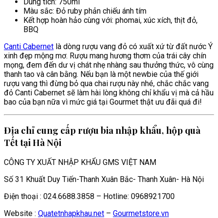
Dung tích: 750ml
Màu sắc: Đỏ ruby phản chiếu ánh tím
Kết hợp hoàn hảo cùng với: phomai, xúc xích, thịt đỏ,
BBQ
Canti Cabernet
là dòng rượu vang đỏ có xuất xứ từ đất nước Ý
xinh đẹp mộng mơ. Rượu mang hương thơm của trái cây chín
mọng, đem đến dư vị chát nhẹ nhàng sau thưởng thức, vô cùng
thanh tao và cân bằng. Nếu bạn là một newbie của thế giới
rượu vang thì đừng bỏ qua chai rượu này nhé, chắc chắc vang
đỏ Canti Cabernet sẽ làm hài lòng không chỉ khẩu vị mà cả hầu
bao của bạn nữa vì mức giá tại Gourmet thật ưu đãi quá đi!
Địa chỉ cung cấp rượu bia nhập khẩu, hộp quà
Tết tại Hà Nội
CÔNG TY XUẤT NHẬP KHẨU GMS VIỆT NAM
Số 31 Khuất Duy Tiến-Thanh Xuân Bắc- Thanh Xuân- Hà Nội
Điện thoại : 024.6688.3858 – Hotline: 0968921700
Website :
Quatetnhapkhau.net
–
Gourmetstore.vn