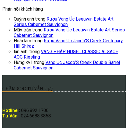
Phản hồi khách hàng
Quỳnh anh
trong
Rượu Vang Úc Leeuwin Estate Art
Series Cabernet Sauvignon
Mây trần
trong
Rượu Vang Úc Leeuwin Estate Art Series
Cabernet Sauvignon
Hoài lâm
trong
Rượu Vang Úc Jacob’S Creek Centenary
Hill Shiraz
lan anh.
trong
VANG PHÁP HUGEL CLASSIC ALSACE
AOC Riesling
Hưng kv1
trong
Vang Úc Jacob’S Creek Double Barrel
Cabernet Sauvignon
CHĂM SOC TƯ VẤN 24/7
Hotline
:
096.892.1700
Tư Vấn
:
024.6688.3858