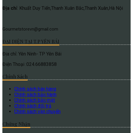
Địa ch
ỉ: Khuất Duy Tiến,Thanh Xuân Bắc,Thanh Xuân,Hà Nội
Gourmetstorevn@gmail.com
ĐẠI DIỆN TẠI T.P YÊN BÁI
Địa chỉ: Yên Ninh- TP Yên Bái
Điện Thoại :024.66883858
Chính Sách
Chính sách bán hàng
Chính sách bảo hành
Chính sách bảo mật
Chính sách đổi trả
Chính sách vận chuyển
Chứng Nhận