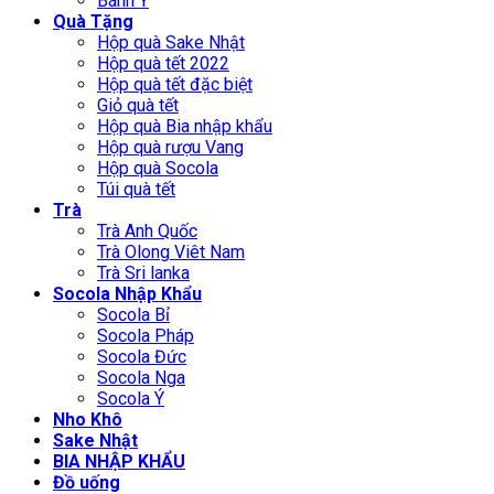
Bánh Ý
Quà Tặng
Hộp quà Sake Nhật
Hộp quà tết 2022
Hộp quà tết đặc biệt
Giỏ quà tết
Hộp quà Bia nhập khẩu
Hộp quà rượu Vang
Hộp quà Socola
Túi quà tết
Trà
Trà Anh Quốc
Trà Olong Viêt Nam
Trà Sri lanka
Socola Nhập Khẩu
Socola Bỉ
Socola Pháp
Socola Đức
Socola Nga
Socola Ý
Nho Khô
Sake Nhật
BIA NHẬP KHẨU
Đồ uống