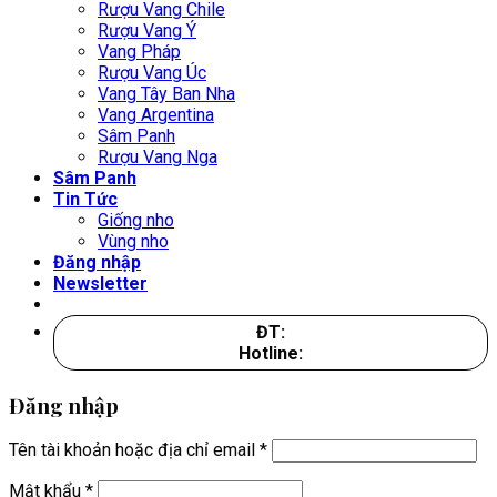
Rượu Vang Chile
Rượu Vang Ý
Vang Pháp
Rượu Vang Úc
Vang Tây Ban Nha
Vang Argentina
Sâm Panh
Rượu Vang Nga
Sâm Panh
Tin Tức
Giống nho
Vùng nho
Đăng nhập
Newsletter
ĐT:
Hotline:
Đăng nhập
Tên tài khoản hoặc địa chỉ email
*
Mật khẩu
*