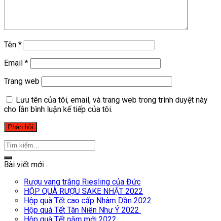
Tên
*
Email
*
Trang web
Lưu tên của tôi, email, và trang web trong trình duyệt này
cho lần bình luận kế tiếp của tôi.
Bài viết mới
Rượu vang trắng Riesling của Đức
HỘP QUÀ RƯỢU SAKE NHẬT 2022
Hộp quà Tết cao cấp Nhâm Dần 2022
Hộp quà Tết Tân Niên Như Ý 2022
Hộp quà Tết năm mới 2022