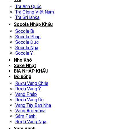
Trà Anh Quốc
Trà Olong Viêt Nam
Trà Sri lanka
Socola Nhập Khẩu
Socola Bỉ
Socola Pháp
Socola Đức
Socola Nga
Socola Ý
Nho Khô
Sake Nhật
BIA NHẬP KHẨU
Đồ uống
Rượu Vang Chile
Rượu Vang Ý
Vang Pháp
Rượu Vang Úc
Vang Tây Ban Nha
Vang Argentina
Sâm Panh
Rượu Vang Nga
Sâm Panh