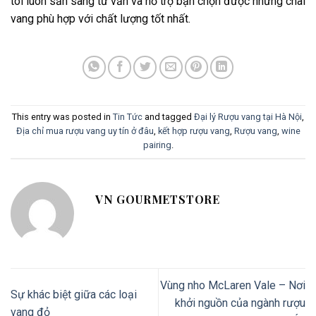
tôi luôn sẵn sàng tư vấn và hỗ trợ bạn chọn được những chai
vang phù hợp với chất lượng tốt nhất.
This entry was posted in
Tin Tức
and tagged
Đại lý Rượu vang tại Hà Nội
,
Địa chỉ mua rượu vang uy tín ở đâu
,
kết hợp rượu vang
,
Rượu vang
,
wine
pairing
.
VN GOURMETSTORE
Vùng nho McLaren Vale – Nơi
Sự khác biệt giữa các loại
khởi nguồn của ngành rượu
vang đỏ