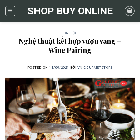
Skip
SHOP BUY ONLINE
to
content
TIN TỨC
Nghệ thuật kết hợp vượu vang –
Wine Pairing
POSTED ON
14/09/2021
BỞI
VN GOURMETSTORE