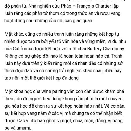
độ phân tử. Nhà nghiên cứu Pháp – François Chartier lập
luận rằng các phân tử thơm có trong thức ăn và rượu vang
hoạt động như những cầu nối các giác quan.
Mặt khác, cũng có nhiều tranh luận rằng những kết hợp tự
nhiên được tạo ra bởi yếu tố văn hóa và vùng miền, ví dụ như
của California được kết hợp với một chai Buttery Chardonay.
Không có sự ghép đôi nào là hoàn toàn hoản hảo cả. Tranh
luận này dựa trên ý kiến rằng mỗi cá nhân đều có những sở
thích độc đáo và có những trải nghiệm khác nhau, điều này
tạo nên một thế giới kết hợp đa dạng.
Mặt khoa học của wine pairing vẫn còn cần được khám phá
thêm, do đó người tiêu dùng không cần phải là một chuyên
gia hóa học để chọn ra sự kết hợp hoàn hảo nhất. Về cơ bản,
sự kết hợp vang nằm ở các vị mà chúng ta có thể nhận biết
được. Các vị đó bao gồm: vị ngọt, chua, mặn, đắng, vị hăng,
se và umami.