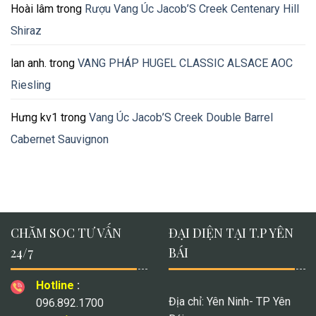
Hoài lâm
trong
Rượu Vang Úc Jacob’S Creek Centenary Hill
Shiraz
lan anh.
trong
VANG PHÁP HUGEL CLASSIC ALSACE AOC
Riesling
Hưng kv1
trong
Vang Úc Jacob’S Creek Double Barrel
Cabernet Sauvignon
CHĂM SOC TƯ VẤN
ĐẠI DIỆN TẠI T.P YÊN
24/7
BÁI
Hotline
:
Địa chỉ: Yên Ninh- TP Yên
096.892.1700