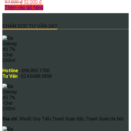
97.000
₫
92.000
₫
Thêm vào giỏ hàng
CHĂM SOC TƯ VẤN 24/7
Hotline
:
096.892.1700
Tư Vấn
:
024.6688.3858
Địa ch
ỉ: Khuất Duy Tiến,Thanh Xuân Bắc,Thanh Xuân,Hà Nội