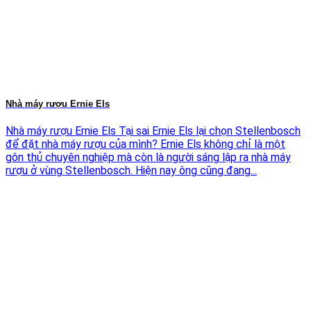
Nhà máy rượu Ernie Els
Nhà máy rượu Ernie Els Tại sai Ernie Els lại chọn Stellenbosch
để đặt nhà máy rượu của mình? Ernie Els không chỉ là một
gôn thủ chuyên nghiệp mà còn là người sáng lập ra nhà máy
rượu ở vùng Stellenbosch. Hiện nay ông cũng đang...