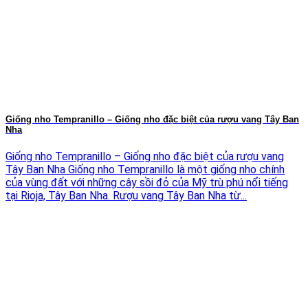
Giống nho Tempranillo – Giống nho đặc biệt của rượu vang Tây Ban
Nha
Giống nho Tempranillo – Giống nho đặc biệt của rượu vang
Tây Ban Nha Giống nho Tempranillo là một giống nho chính
của vùng đất với những cây sồi đỏ của Mỹ trù phú nổi tiếng
tại Rioja, Tây Ban Nha. Rượu vang Tây Ban Nha từ...