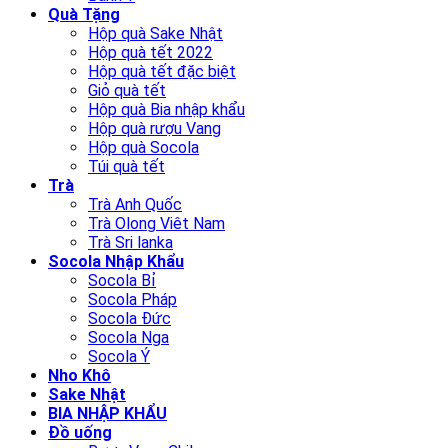
Quà Tặng
Hộp quà Sake Nhật
Hộp quà tết 2022
Hộp quà tết đặc biệt
Giỏ quà tết
Hộp quà Bia nhập khẩu
Hộp quà rượu Vang
Hộp quà Socola
Túi quà tết
Trà
Trà Anh Quốc
Trà Olong Viêt Nam
Trà Sri lanka
Socola Nhập Khẩu
Socola Bỉ
Socola Pháp
Socola Đức
Socola Nga
Socola Ý
Nho Khô
Sake Nhật
BIA NHẬP KHẨU
Đồ uống