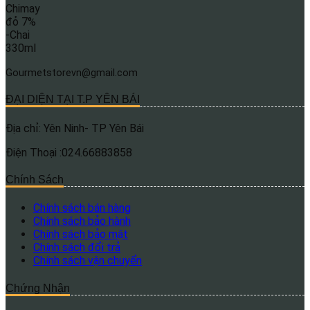
Gourmetstorevn@gmail.com
ĐẠI DIỆN TẠI T.P YÊN BÁI
Địa chỉ: Yên Ninh- TP Yên Bái
Điện Thoại :024.66883858
Chính Sách
Chính sách bán hàng
Chính sách bảo hành
Chính sách bảo mật
Chính sách đổi trả
Chính sách vận chuyển
Chứng Nhận