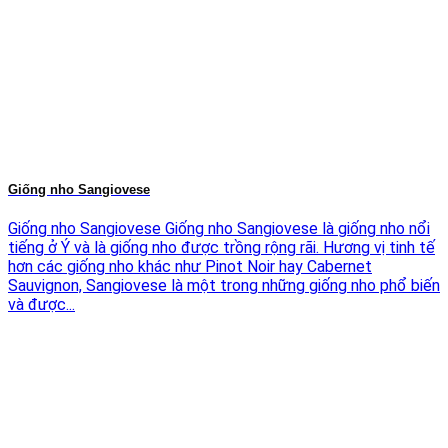
Giống nho Sangiovese
Giống nho Sangiovese Giống nho Sangiovese là giống nho nổi
tiếng ở Ý và là giống nho được trồng rộng rãi. Hương vị tinh tế
hơn các giống nho khác như Pinot Noir hay Cabernet
Sauvignon, Sangiovese là một trong những giống nho phổ biến
và được...