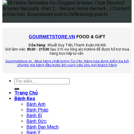
GOURMETSTORE.VN
FOOD & GiFT
Cửa hàng:
Khuất Duy Tiến,Thanh Xuân,Hà Nội
Giờ làm việc:
8h30 - 21h30
Sau 21h vui lòng alo Hotline để được hỗ trợ mua
hàng trực tiếp tư vấn
Gourmetstore.vn . Mua hàng chất lượng,Tin Cậy .Hàng hóa được kiểm tra bởi
chuyên gia hàng đầu trước khi cung cấp cho quý khách hàng
Tìm
kiếm:
Trang Chủ
Bánh Kẹo
Bánh Anh
Bánh Pháp
Bánh Bỉ
Bánh Đức
Bánh Đan Mạch
Bánh Ý