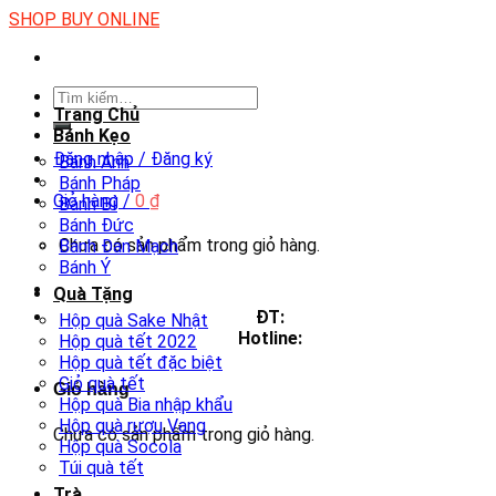
Skip
SHOP BUY ONLINE
to
content
Tìm
Trang Chủ
kiếm:
Bánh Kẹo
Đăng nhập / Đăng ký
Bánh Anh
Bánh Pháp
Giỏ hàng /
0
₫
Bánh Bỉ
Bánh Đức
Chưa có sản phẩm trong giỏ hàng.
Bánh Đan Mạch
Bánh Ý
Quà Tặng
ĐT:
Hộp quà Sake Nhật
Hotline:
Hộp quà tết 2022
Hộp quà tết đặc biệt
Giỏ quà tết
Giỏ hàng
Hộp quà Bia nhập khẩu
Hộp quà rượu Vang
Chưa có sản phẩm trong giỏ hàng.
Hộp quà Socola
Túi quà tết
Trà