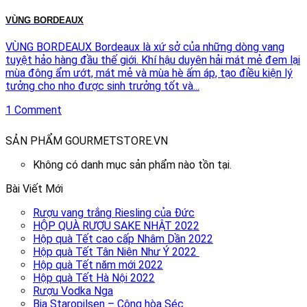
VÙNG BORDEAUX
VÙNG BORDEAUX Bordeaux là xứ sở của những dòng vang
tuyệt hảo hàng đầu thế giới. Khí hậu duyên hải mát mẻ đem lại
mùa đông ẩm ướt, mát mẻ và mùa hè ấm áp, tạo điều kiện lý
tưởng cho nho được sinh trưởng tốt và...
1 Comment
SẢN PHẨM GOURMETSTORE.VN
Không có danh mục sản phẩm nào tồn tại.
Bài Viết Mới
Rượu vang trắng Riesling của Đức
HỘP QUÀ RƯỢU SAKE NHẬT 2022
Hộp quà Tết cao cấp Nhâm Dần 2022
Hộp quà Tết Tân Niên Như Ý 2022
Hộp quà Tết năm mới 2022
Hộp quà Tết Hà Nội 2022
Rượu Vodka Nga
Bia Staropilsen – Cộng hòa Séc