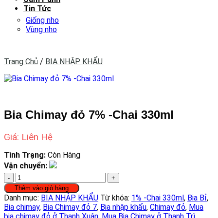
Tin Tức
Giống nho
Vùng nho
Trang Chủ
/
BIA NHẬP KHẨU
Bia Chimay đỏ 7% -Chai 330ml
Giá: Liên Hệ
Tình Trạng:
Còn Hàng
Vận chuyển:
Bia
Chimay
Thêm vào giỏ hàng
đỏ
Danh mục:
BIA NHẬP KHẨU
Từ khóa:
1% -Chai 330ml
,
Bia Bỉ
,
7%
Bia chimay
,
Bia Chimay đỏ 7
,
Bia nhập khẩu
,
Chimay đỏ
,
Mua
-
bia chimay đỏ ở Thanh Xuân
,
Mua Bia Chimay ở Thanh Trì