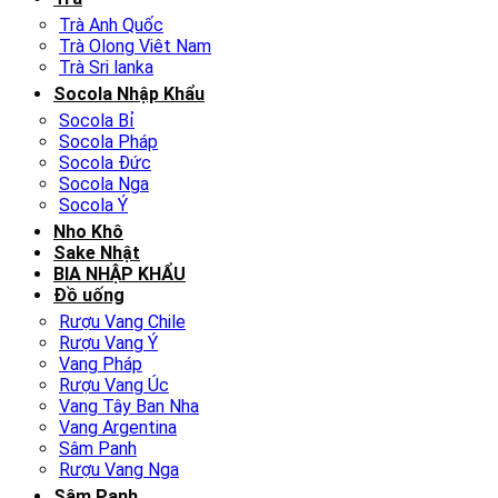
Trà Anh Quốc
Trà Olong Viêt Nam
Trà Sri lanka
Socola Nhập Khẩu
Socola Bỉ
Socola Pháp
Socola Đức
Socola Nga
Socola Ý
Nho Khô
Sake Nhật
BIA NHẬP KHẨU
Đồ uống
Rượu Vang Chile
Rượu Vang Ý
Vang Pháp
Rượu Vang Úc
Vang Tây Ban Nha
Vang Argentina
Sâm Panh
Rượu Vang Nga
Sâm Panh