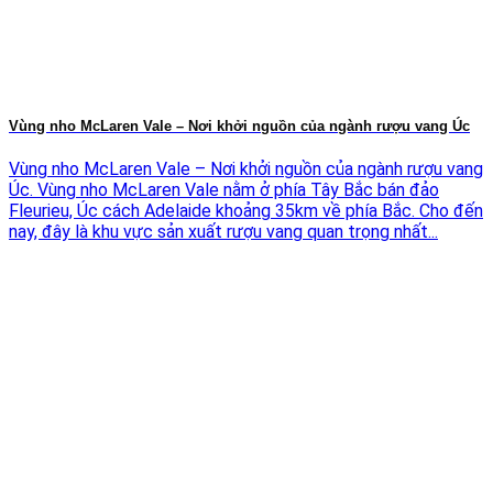
Vùng nho McLaren Vale – Nơi khởi nguồn của ngành rượu vang Úc
Vùng nho McLaren Vale – Nơi khởi nguồn của ngành rượu vang
Úc. Vùng nho McLaren Vale nằm ở phía Tây Bắc bán đảo
Fleurieu, Úc cách Adelaide khoảng 35km về phía Bắc. Cho đến
nay, đây là khu vực sản xuất rượu vang quan trọng nhất...