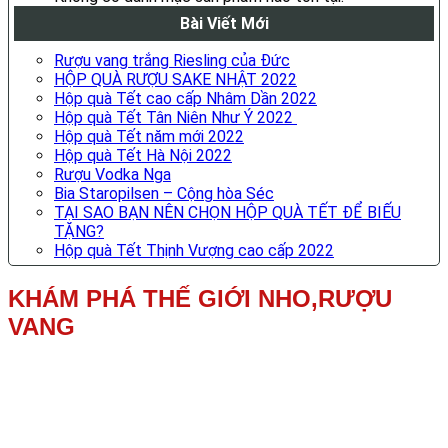
Bài Viết Mới
Rượu vang trắng Riesling của Đức
HỘP QUÀ RƯỢU SAKE NHẬT 2022
Hộp quà Tết cao cấp Nhâm Dần 2022
Hộp quà Tết Tân Niên Như Ý 2022
Hộp quà Tết năm mới 2022
Hộp quà Tết Hà Nội 2022
Rượu Vodka Nga
Bia Staropilsen – Cộng hòa Séc
TẠI SAO BẠN NÊN CHỌN HỘP QUÀ TẾT ĐỂ BIẾU
TẶNG?
Hộp quà Tết Thịnh Vượng cao cấp 2022
KHÁM PHÁ THẾ GIỚI NHO,RƯỢU
VANG