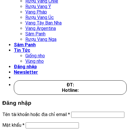
Rượu Vang Chile
Rượu Vang Ý
Vang Pháp
Rượu Vang Úc
Vang Tây Ban Nha
Vang Argentina
Sâm Panh
Rượu Vang Nga
Sâm Panh
Tin Tức
Giống nho
Vùng nho
Đăng nhập
Newsletter
ĐT:
Hotline:
Đăng nhập
Tên tài khoản hoặc địa chỉ email
*
Mật khẩu
*