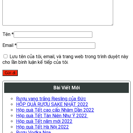
Tên
*
Email
*
Lưu tên của tôi, email, và trang web trong trình duyệt này
cho lần bình luận kế tiếp của tôi.
Bài Viết Mới
Rượu vang trắng Riesling của Đức
HỘP QUÀ RƯỢU SAKE NHẬT 2022
Hộp quà Tết cao cấp Nhâm Dần 2022
Hộp quà Tết Tân Niên Như Ý 2022
Hộp quà Tết năm mới 2022
Hộp quà Tết Hà Nội 2022
Rượu Vodka Nga