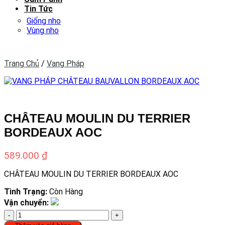
Tin Tức
Giống nho
Vùng nho
Trang Chủ
/
Vang Pháp
CHÂTEAU MOULIN DU TERRIER
BORDEAUX AOC
589.000
₫
CHÂTEAU MOULIN DU TERRIER BORDEAUX AOC
Tình Trạng:
Còn Hàng
Vận chuyển:
CHÂTEAU
MOULIN