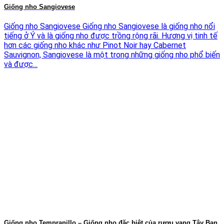
Giống nho Sangiovese
Giống nho Sangiovese Giống nho Sangiovese là giống nho nổi
tiếng ở Ý và là giống nho được trồng rộng rãi. Hương vị tinh tế
hơn các giống nho khác như Pinot Noir hay Cabernet
Sauvignon, Sangiovese là một trong những giống nho phổ biến
và được...
Giống nho Tempranillo – Giống nho đặc biệt của rượu vang Tây Ban