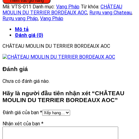
Thêm vào giỏ hàng
DU
Mã:
VTS-011
Danh mục:
Vang Pháp
Từ khóa:
CHÂTEAU
TERRIER
MOULIN DU TERRIER BORDEAUX AOC
,
Rượu vang Chateau
,
BORDEAUX
Rượu vang Pháp
,
Vang Pháp
AOC
số
Mô tả
lượng
Đánh giá (0)
CHÂTEAU MOULIN DU TERRIER BORDEAUX AOC
Đánh giá
Chưa có đánh giá nào.
Hãy là người đầu tiên nhận xét “CHÂTEAU
MOULIN DU TERRIER BORDEAUX AOC”
Đánh giá của bạn
*
Nhận xét của bạn
*