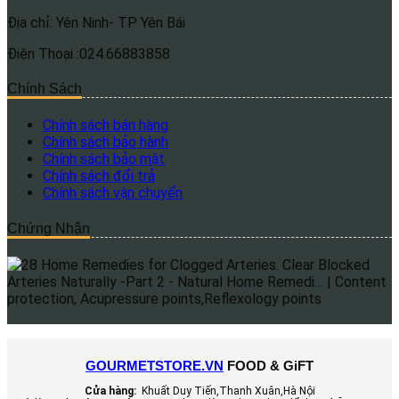
Địa chỉ: Yên Ninh- TP Yên Bái
Điện Thoại :024.66883858
Chính Sách
Chính sách bán hàng
Chính sách bảo hành
Chính sách bảo mật
Chính sách đổi trả
Chính sách vận chuyển
Chứng Nhận
GOURMETSTORE.VN
FOOD & GiFT
Cửa hàng:
Khuất Duy Tiến,Thanh Xuân,Hà Nội