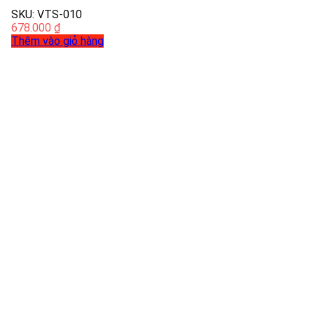
SKU: VTS-010
678.000
₫
Thêm vào giỏ hàng