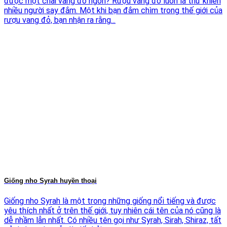
được một chai vang đỏ ngon? Rượu vang đỏ luôn là thứ khiến
nhiều người say đắm. Một khi bạn đắm chìm trong thế giới của
rượu vang đỏ, bạn nhận ra rằng...
Giống nho Syrah huyền thoại
Giống nho Syrah là một trong những giống nổi tiếng và được
yêu thích nhất ở trên thế giới, tuy nhiên cái tên của nó cũng là
dễ nhầm lẫn nhất. Có nhiều tên gọi như Syrah, Sirah, Shiraz, tất