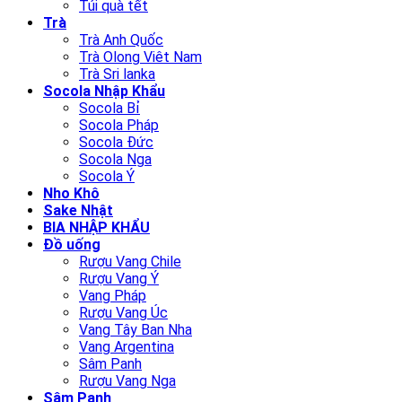
Túi quà tết
Trà
Trà Anh Quốc
Trà Olong Viêt Nam
Trà Sri lanka
Socola Nhập Khẩu
Socola Bỉ
Socola Pháp
Socola Đức
Socola Nga
Socola Ý
Nho Khô
Sake Nhật
BIA NHẬP KHẨU
Đồ uống
Rượu Vang Chile
Rượu Vang Ý
Vang Pháp
Rượu Vang Úc
Vang Tây Ban Nha
Vang Argentina
Sâm Panh
Rượu Vang Nga
Sâm Panh