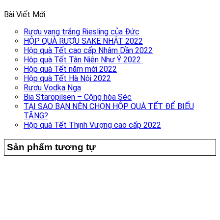
Bài Viết Mới
Rượu vang trắng Riesling của Đức
HỘP QUÀ RƯỢU SAKE NHẬT 2022
Hộp quà Tết cao cấp Nhâm Dần 2022
Hộp quà Tết Tân Niên Như Ý 2022
Hộp quà Tết năm mới 2022
Hộp quà Tết Hà Nội 2022
Rượu Vodka Nga
Bia Staropilsen – Cộng hòa Séc
TẠI SAO BẠN NÊN CHỌN HỘP QUÀ TẾT ĐỂ BIẾU
TẶNG?
Hộp quà Tết Thịnh Vượng cao cấp 2022
Sản phẩm tương tự