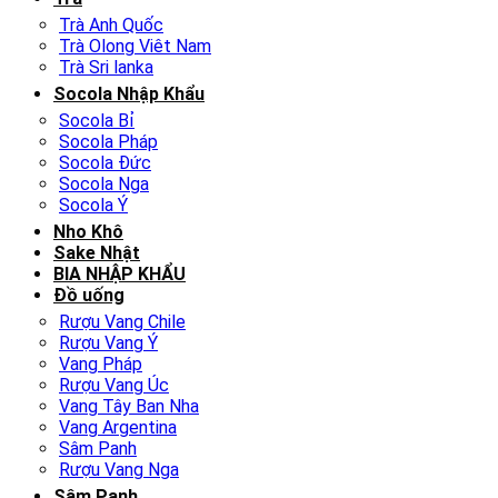
Trà Anh Quốc
Trà Olong Viêt Nam
Trà Sri lanka
Socola Nhập Khẩu
Socola Bỉ
Socola Pháp
Socola Đức
Socola Nga
Socola Ý
Nho Khô
Sake Nhật
BIA NHẬP KHẨU
Đồ uống
Rượu Vang Chile
Rượu Vang Ý
Vang Pháp
Rượu Vang Úc
Vang Tây Ban Nha
Vang Argentina
Sâm Panh
Rượu Vang Nga
Sâm Panh