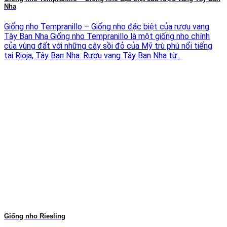
Nha
Giống nho Tempranillo – Giống nho đặc biệt của rượu vang
Tây Ban Nha Giống nho Tempranillo là một giống nho chính
của vùng đất với những cây sồi đỏ của Mỹ trù phú nổi tiếng
tại Rioja, Tây Ban Nha. Rượu vang Tây Ban Nha từ...
Giống nho Riesling