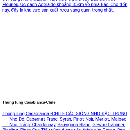
Fleurieu, Úc cách Adelaide khoảng 35km về phía Bắc. Cho đến
nay, đây là khu vực sản xuất rượu vang quan trọng nhất...
Thung lũng Casablanca-Chile
Thung lũng Casablanca -CHILE CÁC GIỐNG NHO ĐẶC TRƯNG
Nho Đỏ: Cabernet Franc, Syrah, Pinot Noir, Merlot, Malbec
Nho Trắng: Chardonnay, Sauvignon Blanc, Gewürztraminer,