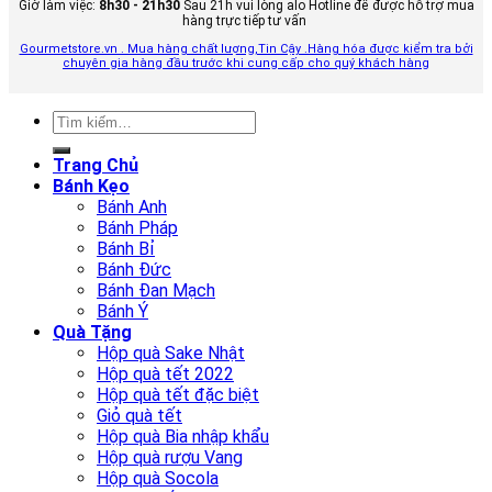
Giờ làm việc:
8h30 - 21h30
Sau 21h vui lòng alo Hotline để được hỗ trợ mua
hàng trực tiếp tư vấn
Gourmetstore.vn . Mua hàng chất lượng,Tin Cậy .Hàng hóa được kiểm tra bởi
chuyên gia hàng đầu trước khi cung cấp cho quý khách hàng
Tìm
kiếm:
Trang Chủ
Bánh Kẹo
Bánh Anh
Bánh Pháp
Bánh Bỉ
Bánh Đức
Bánh Đan Mạch
Bánh Ý
Quà Tặng
Hộp quà Sake Nhật
Hộp quà tết 2022
Hộp quà tết đặc biệt
Giỏ quà tết
Hộp quà Bia nhập khẩu
Hộp quà rượu Vang
Hộp quà Socola