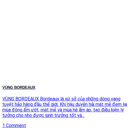
VÙNG BORDEAUX
VÙNG BORDEAUX Bordeaux là xứ sở của những dòng vang
tuyệt hảo hàng đầu thế giới. Khí hậu duyên hải mát mẻ đem lại
mùa đông ẩm ướt, mát mẻ và mùa hè ấm áp, tạo điều kiện lý
tưởng cho nho được sinh trưởng tốt và...
1 Comment