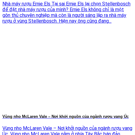
Nhà máy rượu Ernie Els Tại sai Ernie Els lại chọn Stellenbosch
để đặt nhà máy rượu của mình? Ernie Els không chỉ là một
gôn thủ chuyên nghiệp mà còn là người sáng lập ra nhà máy
rượu ở vùng Stellenbosch. Hiện nay ông cũng đang...
Vùng nho McLaren Vale – Nơi khởi nguồn của ngành rượu vang Úc
Vùng nho McLaren Vale – Nơi khởi nguồn của ngành rượu vang
Úc. Vùng nho McLaren Vale nằm ở phía Tây Bắc bán đảo