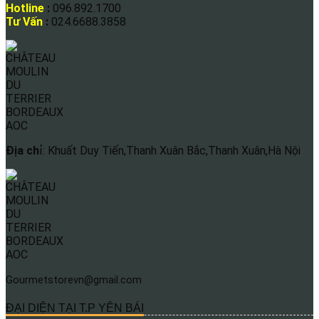
Hotline
:
096.892.1700
Tư Vấn
:
024.6688.3858
Địa ch
ỉ: Khuất Duy Tiến,Thanh Xuân Bắc,Thanh Xuân,Hà Nội
Gourmetstorevn@gmail.com
ĐẠI DIỆN TẠI T.P YÊN BÁI