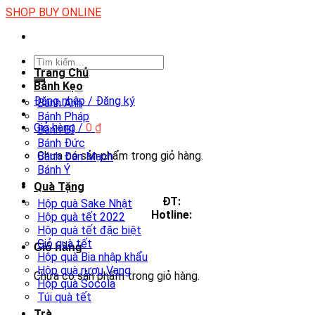
Skip
SHOP BUY ONLINE
to
content
Tìm
Trang Chủ
kiếm:
Bánh Kẹo
Đăng nhập / Đăng ký
Bánh Anh
Bánh Pháp
Giỏ hàng /
0
₫
Bánh Bỉ
Bánh Đức
Chưa có sản phẩm trong giỏ hàng.
Bánh Đan Mạch
Bánh Ý
Quà Tặng
ĐT:
Hộp quà Sake Nhật
Hotline:
Hộp quà tết 2022
Hộp quà tết đặc biệt
Giỏ quà tết
Giỏ hàng
Hộp quà Bia nhập khẩu
Hộp quà rượu Vang
Chưa có sản phẩm trong giỏ hàng.
Hộp quà Socola
Túi quà tết
Trà