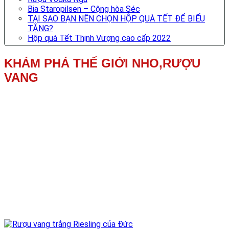
Bia Staropilsen – Cộng hòa Séc
TẠI SAO BẠN NÊN CHỌN HỘP QUÀ TẾT ĐỂ BIẾU
TẶNG?
Hộp quà Tết Thịnh Vượng cao cấp 2022
KHÁM PHÁ THẾ GIỚI NHO,RƯỢU
VANG