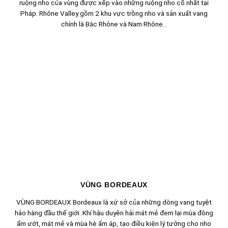
ruộng nho của vùng được xếp vào những ruộng nho cổ nhất tại
Pháp. Rhône Valley gồm 2 khu vực trồng nho và sản xuất vang
chính là Bắc Rhône và Nam Rhône...
VÙNG BORDEAUX
VÙNG BORDEAUX Bordeaux là xứ sở của những dòng vang tuyệt
hảo hàng đầu thế giới. Khí hậu duyên hải mát mẻ đem lại mùa đông
ẩm ướt, mát mẻ và mùa hè ấm áp, tạo điều kiện lý tưởng cho nho