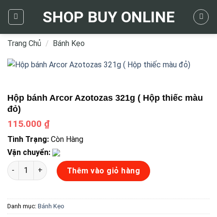
Skip
SHOP BUY ONLINE
to
content
Trang Chủ
/
Bánh Kẹo
Hộp bánh Arcor Azotozas 321g ( Hộp thiếc màu
đỏ)
115.000
₫
Tình Trạng:
Còn Hàng
Vận chuyển:
Hộp bánh Arcor Azotozas 321g ( Hộp thiếc màu đỏ) số lượng
Thêm vào giỏ hàng
Danh mục:
Bánh Kẹo