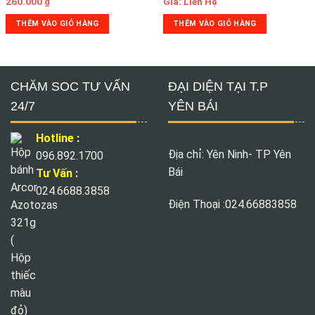
260.000
₫
Giá: Liên Hệ
THÊM VÀO GIỎ HÀNG
THÊM VÀO GIỎ HÀNG
CHĂM SOC TƯ VẤN
ĐẠI DIỆN TẠI T.P
24/7
YÊN BÁI
Hotline
:
Địa chỉ: Yên Ninh- TP Yên
096.892.1700
Bái
Tư Vấn
:
024.6688.3858
Điện Thoại :024.66883858