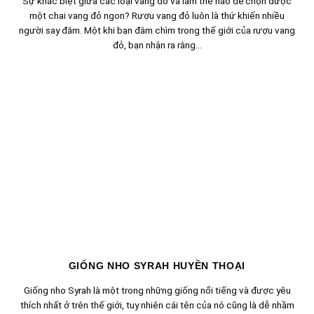
Sự khác biệt giữa các loại vang đỏ và làm thế nào để chọn được
một chai vang đỏ ngon? Rượu vang đỏ luôn là thứ khiến nhiều
người say đắm. Một khi bạn đắm chìm trong thế giới của rượu vang
đỏ, bạn nhận ra rằng...
GIỐNG NHO SYRAH HUYỀN THOẠI
Giống nho Syrah là một trong những giống nổi tiếng và được yêu
thích nhất ở trên thế giới, tuy nhiên cái tên của nó cũng là dễ nhầm