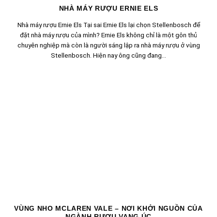
NHÀ MÁY RƯỢU ERNIE ELS
Nhà máy rượu Ernie Els Tại sai Ernie Els lại chọn Stellenbosch để
đặt nhà máy rượu của mình? Ernie Els không chỉ là một gôn thủ
chuyên nghiệp mà còn là người sáng lập ra nhà máy rượu ở vùng
Stellenbosch. Hiện nay ông cũng đang...
VÙNG NHO MCLAREN VALE – NƠI KHỞI NGUỒN CỦA
NGÀNH RƯỢU VANG ÚC