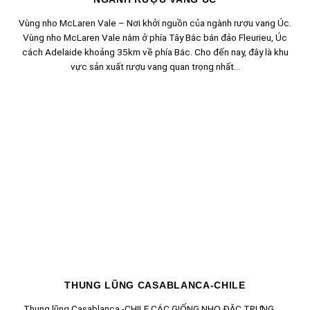
Vùng nho McLaren Vale – Nơi khởi nguồn của ngành rượu vang Úc.
Vùng nho McLaren Vale nằm ở phía Tây Bắc bán đảo Fleurieu, Úc
cách Adelaide khoảng 35km về phía Bắc. Cho đến nay, đây là khu
vực sản xuất rượu vang quan trọng nhất...
THUNG LŨNG CASABLANCA-CHILE
Thung lũng Casablanca -CHILE CÁC GIỐNG NHO ĐẶC TRƯNG