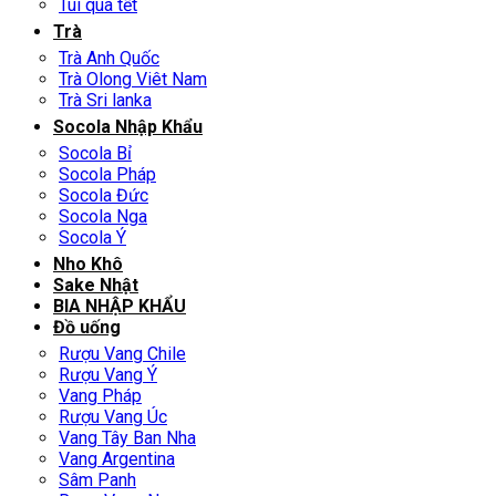
Túi quà tết
Trà
Trà Anh Quốc
Trà Olong Viêt Nam
Trà Sri lanka
Socola Nhập Khẩu
Socola Bỉ
Socola Pháp
Socola Đức
Socola Nga
Socola Ý
Nho Khô
Sake Nhật
BIA NHẬP KHẨU
Đồ uống
Rượu Vang Chile
Rượu Vang Ý
Vang Pháp
Rượu Vang Úc
Vang Tây Ban Nha
Vang Argentina
Sâm Panh