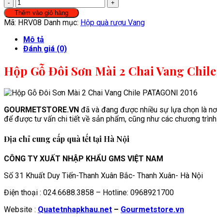
Hộp
Gỗ
Thêm vào giỏ hàng
Đôi
Mã:
HRV08
Danh mục:
Hộp quà rượu Vang
Sơn
Mài
Mô tả
2
Đánh giá (0)
Chai
Vang
Hộp Gỗ Đôi Sơn Mài 2 Chai Vang Chil
Chile
PATAGONI
2016
số
GOURMETSTORE.VN
đã và đang được nhiều sự lựa chọn là n
lượng
để được tư vấn chi tiết về sản phẩm, cũng như các chương trì
Địa chỉ cung cấp quà tết tại Hà Nội
CÔNG TY XUẤT NHẬP KHẨU GMS VIỆT NAM
Số 31 Khuất Duy Tiến-Thanh Xuân Bắc- Thanh Xuân- Hà Nội
Điện thoại : 024.6688.3858 – Hotline: 0968921700
Website :
Quatetnhapkhau.net
–
Gourmetstore.vn