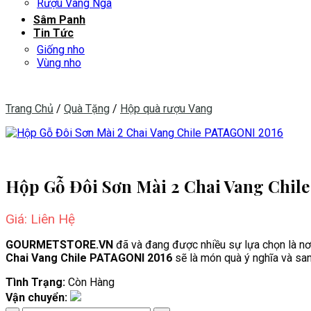
Rượu Vang Nga
Sâm Panh
Tin Tức
Giống nho
Vùng nho
Trang Chủ
/
Quà Tặng
/
Hộp quà rượu Vang
Hộp Gỗ Đôi Sơn Mài 2 Chai Vang Chil
Giá: Liên Hệ
GOURMETSTORE.VN
đã và đang được nhiều sự lựa chọn là n
Chai Vang Chile PATAGONI 2016
sẽ là món quà ý nghĩa và sang
Tình Trạng:
Còn Hàng
Vận chuyển: