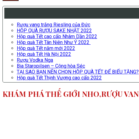
Rượu vang trắng Riesling của Đức
HỘP QUÀ RƯỢU SAKE NHẬT 2022
Hộp quà Tết cao cấp Nhâm Dần 2022
Hộp quà Tết Tân Niên Như Ý 2022
Hộp quà Tết năm mới 2022
Hộp quà Tết Hà Nội 2022
Rượu Vodka Nga
Bia Staropilsen – Cộng hòa Séc
TẠI SAO BẠN NÊN CHỌN HỘP QUÀ TẾT ĐỂ BIẾU TẶNG?
Hộp quà Tết Thịnh Vượng cao cấp 2022
KHÁM PHÁ THẾ GIỚI NHO,RƯỢU VA