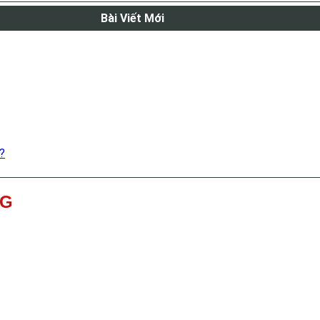
Bài Viết Mới
?
NG