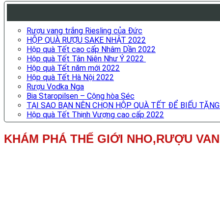
Rượu vang trắng Riesling của Đức
HỘP QUÀ RƯỢU SAKE NHẬT 2022
Hộp quà Tết cao cấp Nhâm Dần 2022
Hộp quà Tết Tân Niên Như Ý 2022
Hộp quà Tết năm mới 2022
Hộp quà Tết Hà Nội 2022
Rượu Vodka Nga
Bia Staropilsen – Cộng hòa Séc
TẠI SAO BẠN NÊN CHỌN HỘP QUÀ TẾT ĐỂ BIẾU TẶNG
Hộp quà Tết Thịnh Vượng cao cấp 2022
KHÁM PHÁ THẾ GIỚI NHO,RƯỢU VA