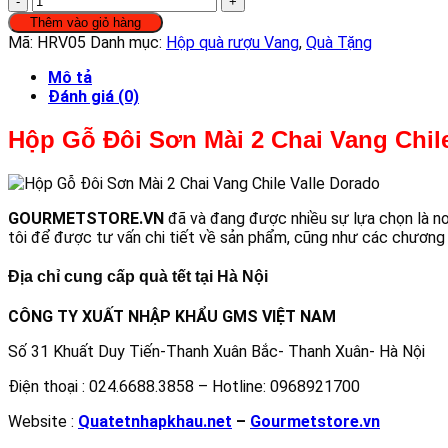
Gỗ
Thêm vào giỏ hàng
Đôi
Mã:
HRV05
Danh mục:
Hộp quà rượu Vang
,
Quà Tặng
Sơn
Mài
Mô tả
2
Đánh giá (0)
Chai
Vang
Hộp Gỗ Đôi Sơn Mài 2 Chai Vang Chi
Chile
Valle
Dorado
số
GOURMETSTORE.VN
đã và đang được nhiều sự lựa chọn là n
lượng
tôi để được tư vấn chi tiết về sản phẩm, cũng như các chương
Địa chỉ cung cấp quà tết tại Hà Nội
CÔNG TY XUẤT NHẬP KHẨU GMS VIỆT NAM
Số 31 Khuất Duy Tiến-Thanh Xuân Bắc- Thanh Xuân- Hà Nội
Điện thoại : 024.6688.3858 – Hotline: 0968921700
Website :
Quatetnhapkhau.net
–
Gourmetstore.vn