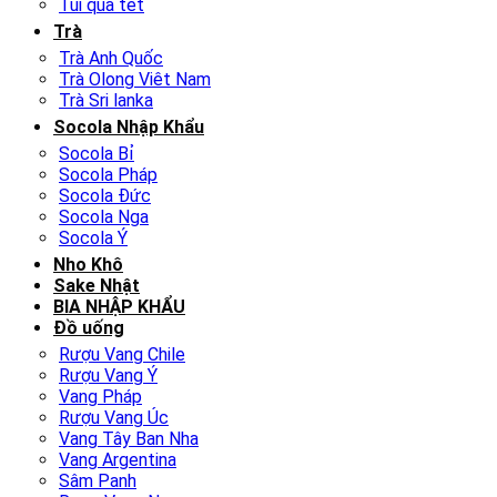
Túi quà tết
Trà
Trà Anh Quốc
Trà Olong Viêt Nam
Trà Sri lanka
Socola Nhập Khẩu
Socola Bỉ
Socola Pháp
Socola Đức
Socola Nga
Socola Ý
Nho Khô
Sake Nhật
BIA NHẬP KHẨU
Đồ uống
Rượu Vang Chile
Rượu Vang Ý
Vang Pháp
Rượu Vang Úc
Vang Tây Ban Nha
Vang Argentina
Sâm Panh