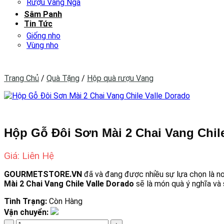
Rượu Vang Nga
Sâm Panh
Tin Tức
Giống nho
Vùng nho
Trang Chủ
/
Quà Tặng
/
Hộp quà rượu Vang
Hộp Gỗ Đôi Sơn Mài 2 Chai Vang Chil
Giá: Liên Hệ
GOURMETSTORE.VN
đã và đang được nhiều sự lựa chọn là n
Mài 2 Chai Vang Chile Valle Dorado
sẽ là món quà ý nghĩa và 
Tình Trạng:
Còn Hàng
Vận chuyển:
Hộp