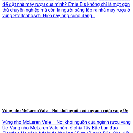
để đặt nhà máy rượu của mình? Ernie Els không chỉ là một gôn
thủ chuyên nghiệp mà còn là người sáng lập ra nhà máy rượu ở
vùng Stellenbosch. Hiện nay ông cũng đang...
Vùng nho McLaren Vale – Nơi khởi nguồn của ngành rượu vang Úc
Vùng nho McLaren Vale – Nơi khởi nguồn của ngành rượu vang
Úc. Vùng nho McLaren Vale nằm ở phía Tây Bắc bán đảo