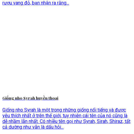
rượu vang đỏ, bạn nhận ra rằng...
Giống nho Syrah huyền thoại
Giống nho Syrah là một trong những giống nổi tiếng và được
yêu thích nhất ở trên thế giới, tuy nhiên cái tên của nó cũng là
dễ nhầm lẫn nhất. Có nhiều tên gọi như Syrah, Sirah, Shiraz, tất
cả dường như vẫn là dấu hỏi...