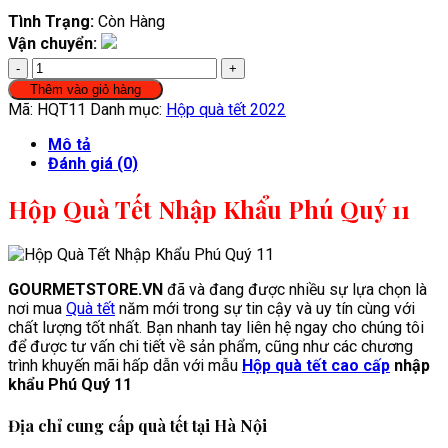
Tình Trạng:
Còn Hàng
Vận chuyển:
Hộp
Quà
Thêm vào giỏ hàng
Tết
Mã:
HQT11
Danh mục:
Hộp quà tết 2022
Nhập
Khẩu
Mô tả
Phú
Đánh giá (0)
Quý
11
Hộp Quà Tết Nhập Khẩu Phú Quý 11
số
lượng
GOURMETSTORE.VN
đã và đang được nhiều sự lựa chọn là
nơi mua
Quà tết
năm mới trong sự tin cậy và uy tín cùng với
chất lượng tốt nhất. Bạn nhanh tay liên hệ ngay cho chúng tôi
để được tư vấn chi tiết về sản phẩm, cũng như các chương
trình khuyến mãi hấp dẫn với mẫu
Hộp quà tết cao cấp
nhập
khẩu Phú Quý 11
Địa chỉ cung cấp quà tết tại Hà Nội