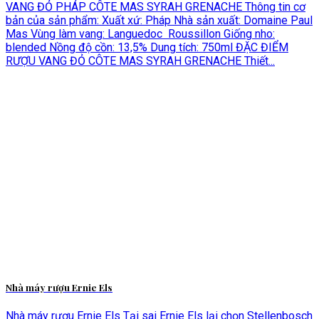
VANG ĐỎ PHÁP CÔTE MAS SYRAH GRENACHE Thông tin cơ
bản của sản phẩm: Xuất xứ: Pháp Nhà sản xuất: Domaine Paul
Mas Vùng làm vang: Languedoc Roussillon Giống nho:
blended Nồng độ cồn: 13,5% Dung tích: 750ml ĐẶC ĐIỂM
RƯỢU VANG ĐỎ CÔTE MAS SYRAH GRENACHE Thiết...
Nhà máy rượu Ernie Els
Nhà máy rượu Ernie Els Tại sai Ernie Els lại chọn Stellenbosch