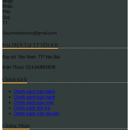
Gourmetstorevn@gmail.com
ĐẠI DIỆN TẠI T.P YÊN BÁI
Địa chỉ: Yên Ninh- TP Yên Bái
Điện Thoại :024.66883858
Chính Sách
Chính sách bán hàng
Chính sách bảo hành
Chính sách bảo mật
Chính sách đổi trả
Chính sách vận chuyển
Chứng Nhận