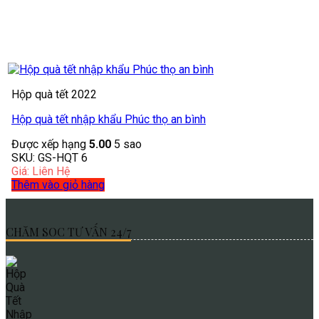
Hộp quà tết 2022
Hộp quà tết nhập khẩu Phúc thọ an bình
Được xếp hạng
5.00
5 sao
SKU: GS-HQT 6
Giá: Liên Hệ
Thêm vào giỏ hàng
CHĂM SOC TƯ VẤN 24/7