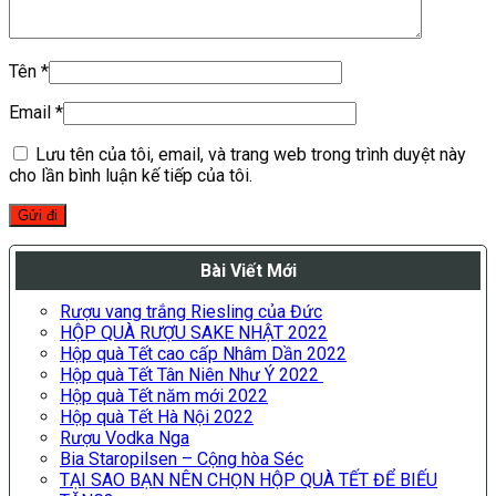
Tên
*
Email
*
Lưu tên của tôi, email, và trang web trong trình duyệt này
cho lần bình luận kế tiếp của tôi.
Bài Viết Mới
Rượu vang trắng Riesling của Đức
HỘP QUÀ RƯỢU SAKE NHẬT 2022
Hộp quà Tết cao cấp Nhâm Dần 2022
Hộp quà Tết Tân Niên Như Ý 2022
Hộp quà Tết năm mới 2022
Hộp quà Tết Hà Nội 2022
Rượu Vodka Nga
Bia Staropilsen – Cộng hòa Séc
TẠI SAO BẠN NÊN CHỌN HỘP QUÀ TẾT ĐỂ BIẾU