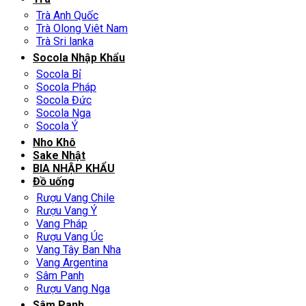
Trà Anh Quốc
Trà Olong Viêt Nam
Trà Sri lanka
Socola Nhập Khẩu
Socola Bỉ
Socola Pháp
Socola Đức
Socola Nga
Socola Ý
Nho Khô
Sake Nhật
BIA NHẬP KHẨU
Đồ uống
Rượu Vang Chile
Rượu Vang Ý
Vang Pháp
Rượu Vang Úc
Vang Tây Ban Nha
Vang Argentina
Sâm Panh
Rượu Vang Nga
Sâm Panh