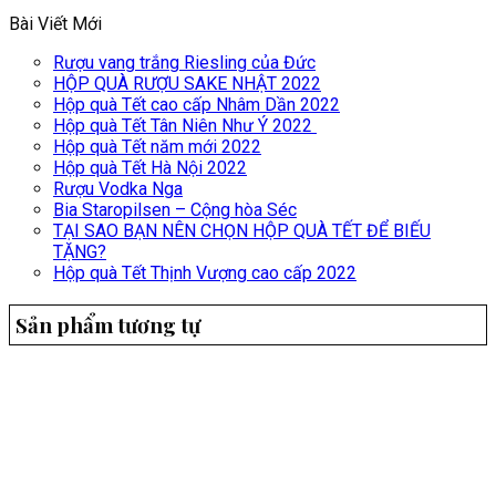
Bài Viết Mới
Rượu vang trắng Riesling của Đức
HỘP QUÀ RƯỢU SAKE NHẬT 2022
Hộp quà Tết cao cấp Nhâm Dần 2022
Hộp quà Tết Tân Niên Như Ý 2022
Hộp quà Tết năm mới 2022
Hộp quà Tết Hà Nội 2022
Rượu Vodka Nga
Bia Staropilsen – Cộng hòa Séc
TẠI SAO BẠN NÊN CHỌN HỘP QUÀ TẾT ĐỂ BIẾU
TẶNG?
Hộp quà Tết Thịnh Vượng cao cấp 2022
Sản phẩm tương tự