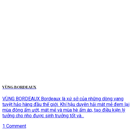
VÙNG BORDEAUX
VÙNG BORDEAUX Bordeaux là xứ sở của những dòng vang
tuyệt hảo hàng đầu thế giới. Khí hậu duyên hải mát mẻ đem lại
mùa đông ẩm ướt, mát mẻ và mùa hè ấm áp, tạo điều kiện lý
tưởng cho nho được sinh trưởng tốt và...
1 Comment