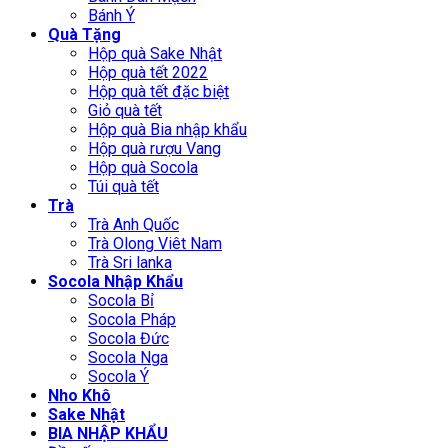
Bánh Ý
Quà Tặng
Hộp quà Sake Nhật
Hộp quà tết 2022
Hộp quà tết đặc biệt
Giỏ quà tết
Hộp quà Bia nhập khẩu
Hộp quà rượu Vang
Hộp quà Socola
Túi quà tết
Trà
Trà Anh Quốc
Trà Olong Viêt Nam
Trà Sri lanka
Socola Nhập Khẩu
Socola Bỉ
Socola Pháp
Socola Đức
Socola Nga
Socola Ý
Nho Khô
Sake Nhật
BIA NHẬP KHẨU