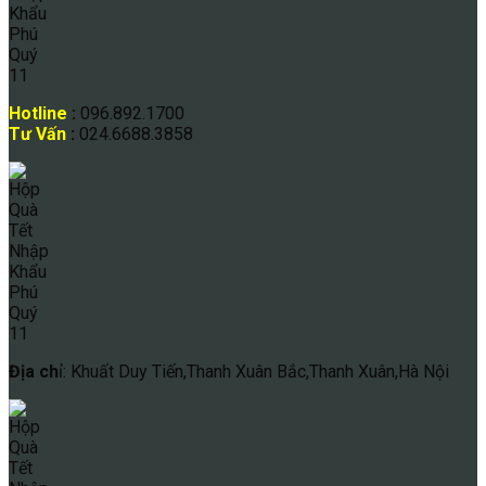
Hotline
:
096.892.1700
Tư Vấn
:
024.6688.3858
Địa ch
ỉ: Khuất Duy Tiến,Thanh Xuân Bắc,Thanh Xuân,Hà Nội