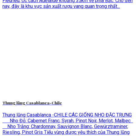
Fleurieu, Úc cách Adelaide khoảng 35km về phía Bắc. Cho đến
nay, đây là khu vực sản xuất rượu vang quan trọng nhất...
Thung lũng Casablanca-Chile
Thung lũng Casablanca -CHILE CÁC GIỐNG NHO ĐẶC TRƯNG
Nho Đỏ: Cabernet Franc, Syrah, Pinot Noir, Merlot, Malbec
Nho Trắng: Chardonnay, Sauvignon Blanc, Gewürztraminer,
Riesling, Pinot Gris Tiểu vùng được yêu thích của Thung lũng