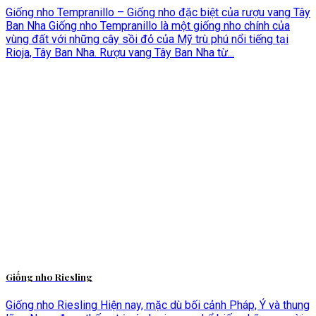
Giống nho Tempranillo – Giống nho đặc biệt của rượu vang Tây
Ban Nha Giống nho Tempranillo là một giống nho chính của
vùng đất với những cây sồi đỏ của Mỹ trù phú nổi tiếng tại
Rioja, Tây Ban Nha. Rượu vang Tây Ban Nha từ...
Giống nho Riesling
Giống nho Riesling Hiện nay, mặc dù bối cảnh Pháp, Ý và thung