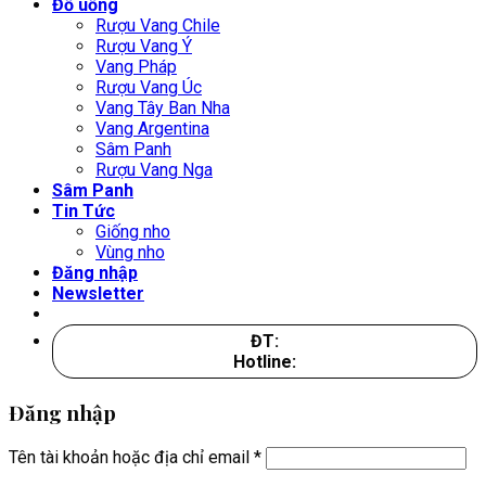
Đồ uống
Rượu Vang Chile
Rượu Vang Ý
Vang Pháp
Rượu Vang Úc
Vang Tây Ban Nha
Vang Argentina
Sâm Panh
Rượu Vang Nga
Sâm Panh
Tin Tức
Giống nho
Vùng nho
Đăng nhập
Newsletter
ĐT:
Hotline:
Đăng nhập
Tên tài khoản hoặc địa chỉ email
*