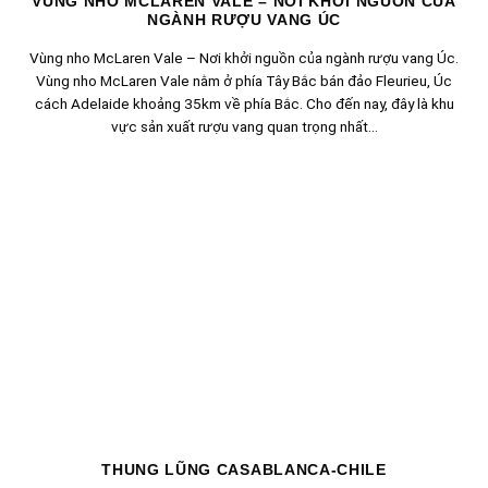
VÙNG NHO MCLAREN VALE – NƠI KHỞI NGUỒN CỦA
NGÀNH RƯỢU VANG ÚC
Vùng nho McLaren Vale – Nơi khởi nguồn của ngành rượu vang Úc.
Vùng nho McLaren Vale nằm ở phía Tây Bắc bán đảo Fleurieu, Úc
cách Adelaide khoảng 35km về phía Bắc. Cho đến nay, đây là khu
vực sản xuất rượu vang quan trọng nhất...
THUNG LŨNG CASABLANCA-CHILE