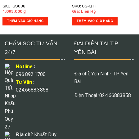
Được xếp
Được xếp
SKU: GS088
SKU: GS-QT1
hạng
5.00
5
hạng
5.00
5
1.095.000
₫
Giá: Liên Hệ
sao
sao
THÊM VÀO GIỎ HÀNG
THÊM VÀO GIỎ HÀNG
CHĂM SOC TƯ VẤN
ĐẠI DIỆN TẠI T.P
24/7
YÊN BÁI
Hotline
:
Địa chỉ: Yên Ninh- TP Yên
096.892.1700
Bái
Tư Vấn
:
024.6688.3858
Điện Thoại :024.66883858
Địa ch
ỉ: Khuất Duy