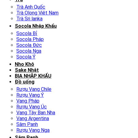
Trà Anh Quốc
Trà Olong Viêt Nam
Trà Sri lanka
Socola Nhập Khẩu
Socola Bỉ
Socola Pháp
Socola Đức
Socola Nga
Socola Ý
Nho Khô
Sake Nhật
BIA NHẬP KHẨU
Đồ uống
Rượu Vang Chile
Rượu Vang Ý
Vang Pháp
Rượu Vang Úc
Vang Tây Ban Nha
Vang Argentina
Sâm Panh
Rượu Vang Nga
Sâm Panh