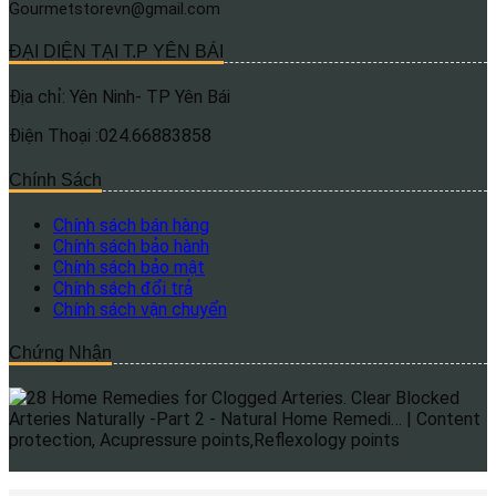
Gourmetstorevn@gmail.com
ĐẠI DIỆN TẠI T.P YÊN BÁI
Địa chỉ: Yên Ninh- TP Yên Bái
Điện Thoại :024.66883858
Chính Sách
Chính sách bán hàng
Chính sách bảo hành
Chính sách bảo mật
Chính sách đổi trả
Chính sách vận chuyển
Chứng Nhận