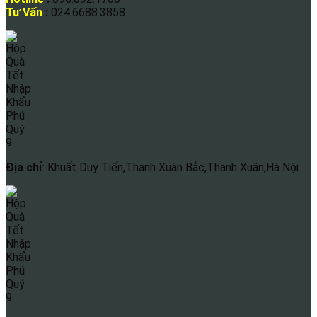
Tư Vấn
:
024.6688.3858
Địa ch
ỉ: Khuất Duy Tiến,Thanh Xuân Bắc,Thanh Xuân,Hà Nội