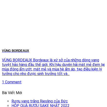
VÙNG BORDEAUX
VÙNG BORDEAUX Bordeaux là xứ sở của những dòng vang
tuyệt hảo hàng đầu thế giới. Khí hậu duyên hải mát mẻ đem lại
mùa đông ẩm ướt, mát mẻ và mùa hè ấm áp, tạo điều kiện lý
tưởng cho nho được sinh trưởng tốt và...
1 Comment
Bài Viết Mới
Rượu vang trắng Riesling của Đức
HỘP QUÀ RƯỢU SAKE NHẬT 2022