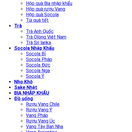
Hộp quà Bia nhập khẩu
Hộp quà rượu Vang
Hộp quà Socola
Túi quà tết
Trà
Trà Anh Quốc
Trà Olong Viêt Nam
Trà Sri lanka
Socola Nhập Khẩu
Socola Bỉ
Socola Pháp
Socola Đức
Socola Nga
Socola Ý
Nho Khô
Sake Nhật
BIA NHẬP KHẨU
Đồ uống
Rượu Vang Chile
Rượu Vang Ý
Vang Pháp
Rượu Vang Úc
Vang Tây Ban Nha