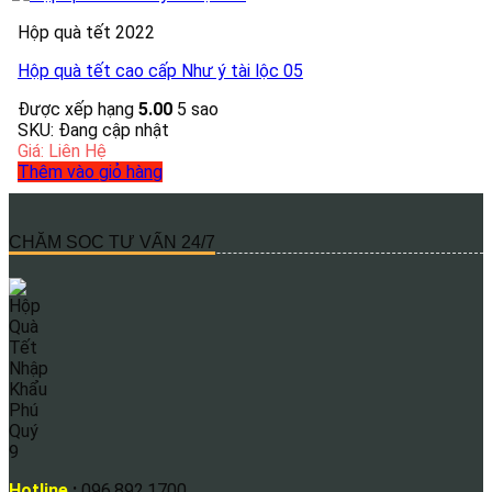
Hộp quà tết 2022
Hộp quà tết cao cấp Như ý tài lộc 05
Được xếp hạng
5.00
5 sao
SKU: Đang cập nhật
Giá: Liên Hệ
Thêm vào giỏ hàng
CHĂM SOC TƯ VẤN 24/7
Hotline
:
096.892.1700