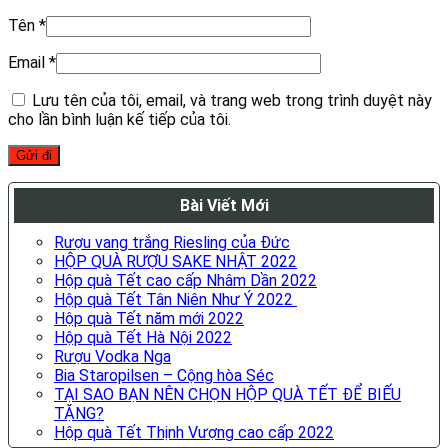
Tên
*
Email
*
Lưu tên của tôi, email, và trang web trong trình duyệt này
cho lần bình luận kế tiếp của tôi.
Bài Viết Mới
Rượu vang trắng Riesling của Đức
HỘP QUÀ RƯỢU SAKE NHẬT 2022
Hộp quà Tết cao cấp Nhâm Dần 2022
Hộp quà Tết Tân Niên Như Ý 2022
Hộp quà Tết năm mới 2022
Hộp quà Tết Hà Nội 2022
Rượu Vodka Nga
Bia Staropilsen – Cộng hòa Séc
TẠI SAO BẠN NÊN CHỌN HỘP QUÀ TẾT ĐỂ BIẾU
TẶNG?
Hộp quà Tết Thịnh Vượng cao cấp 2022