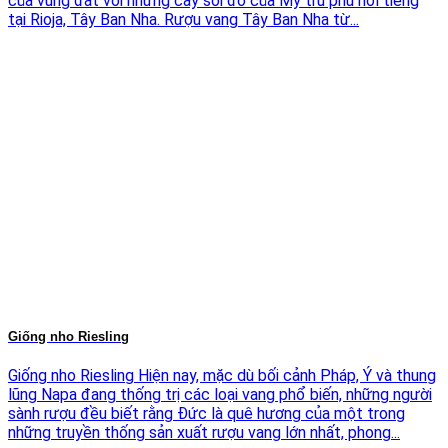
của vùng đất với những cây sồi đỏ của Mỹ trù phú nổi tiếng
tại Rioja, Tây Ban Nha. Rượu vang Tây Ban Nha từ...
Giống nho Riesling
Giống nho Riesling Hiện nay, mặc dù bối cảnh Pháp, Ý và thung
lũng Napa đang thống trị các loại vang phổ biến, những người
sành rượu đều biết rằng Đức là quê hương của một trong
những truyền thống sản xuất rượu vang lớn nhất, phong...