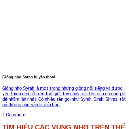
Giống nho Syrah huyền thoại
Giống nho Syrah là một trong những giống nổi tiếng và được
yêu thích nhất ở trên thế giới, tuy nhiên cái tên của nó cũng là
dễ nhầm lẫn nhất. Có nhiều tên gọi như Syrah, Sirah, Shiraz, tất
cả dường như vẫn là dấu hỏi...
1 Comment
TÌM HIỂU CÁC VÙNG NHO TRÊN THẾ