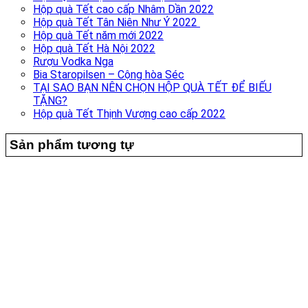
Hộp quà Tết cao cấp Nhâm Dần 2022
Hộp quà Tết Tân Niên Như Ý 2022
Hộp quà Tết năm mới 2022
Hộp quà Tết Hà Nội 2022
Rượu Vodka Nga
Bia Staropilsen – Cộng hòa Séc
TẠI SAO BẠN NÊN CHỌN HỘP QUÀ TẾT ĐỂ BIẾU
TẶNG?
Hộp quà Tết Thịnh Vượng cao cấp 2022
Sản phẩm tương tự