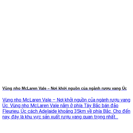
Vùng nho McLaren Vale – Nơi khởi nguồn của ngành rượu vang Úc
Vùng nho McLaren Vale – Nơi khởi nguồn của ngành rượu vang
Úc. Vùng nho McLaren Vale nằm ở phía Tây Bắc bán đảo
Fleurieu, Úc cách Adelaide khoảng 35km về phía Bắc. Cho đến
nay, đây là khu vực sản xuất rượu vang quan trọng nhất...