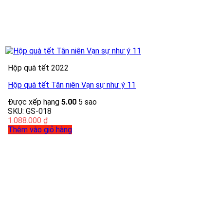
Hộp quà tết 2022
Hộp quà tết Tân niên Vạn sự như ý 11
Được xếp hạng
5.00
5 sao
SKU: GS-018
1.088.000
₫
Thêm vào giỏ hàng