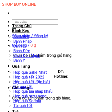
Skip
SHOP BUY ONLINE
to
content
Tìm
Trang Chủ
kiếm:
Bánh Kẹo
Đăng nhập / Đăng ký
Bánh Anh
Bánh Pháp
Giỏ hàng /
0
₫
Bánh Bỉ
Bánh Đức
Chưa có sản phẩm trong giỏ hàng.
Bánh Đan Mạch
Bánh Ý
Quà Tặng
ĐT:
Hộp quà Sake Nhật
Hotline:
Hộp quà tết 2022
Hộp quà tết đặc biệt
Giỏ quà tết
Giỏ hàng
Hộp quà Bia nhập khẩu
Hộp quà rượu Vang
Chưa có sản phẩm trong giỏ hàng.
Hộp quà Socola
Túi quà tết
Trà