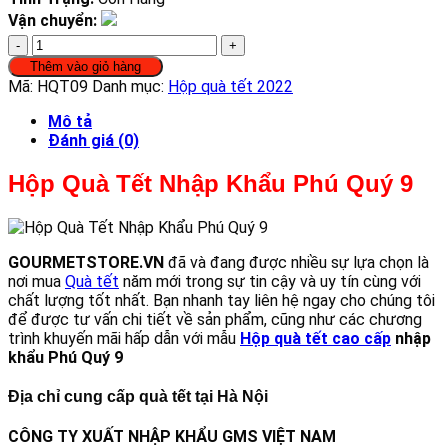
Vận chuyển:
Hộp
Quà
Thêm vào giỏ hàng
Tết
Mã:
HQT09
Danh mục:
Hộp quà tết 2022
Nhập
Khẩu
Mô tả
Phú
Đánh giá (0)
Quý
9
Hộp Quà Tết Nhập Khẩu Phú Quý 9
số
lượng
GOURMETSTORE.VN
đã và đang được nhiều sự lựa chọn là
nơi mua
Quà tết
năm mới trong sự tin cậy và uy tín cùng với
chất lượng tốt nhất. Bạn nhanh tay liên hệ ngay cho chúng tôi
để được tư vấn chi tiết về sản phẩm, cũng như các chương
trình khuyến mãi hấp dẫn với mẫu
Hộp quà tết cao cấp
nhập
khẩu Phú Quý 9
Địa chỉ cung cấp quà tết tại Hà Nội
CÔNG TY XUẤT NHẬP KHẨU GMS VIỆT NAM