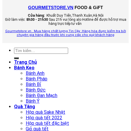
GOURMETSTORE.VN
FOOD & GiFT
Cửa hàng:
Khuất Duy Tiến,Thanh Xuân,Hà Nội
Giờ làm việc:
8h30 - 21h30
Sau 21h vui lòng alo Hotline để được hỗ trợ mua
hàng trực tiếp tư vấn
Gourmetstore.vn . Mua hàng chất lượng,Tin Cậy .Hàng hóa được kiểm tra bởi
chuyên gia hàng đầu trước khi cung cấp cho quý khách hàng
Tìm
kiếm:
Trang Chủ
Bánh Kẹo
Bánh Anh
Bánh Pháp
Bánh Bỉ
Bánh Đức
Bánh Đan Mạch
Bánh Ý
Quà Tặng
Hộp quà Sake Nhật
Hộp quà tết 2022
Hộp quà tết đặc biệt
Giỏ quà tết