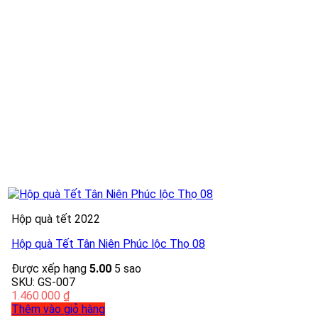
Hộp quà tết 2022
Hộp quà Tết Tân Niên Phúc lộc Thọ 08
Được xếp hạng
5.00
5 sao
SKU: GS-007
1.460.000
₫
Thêm vào giỏ hàng