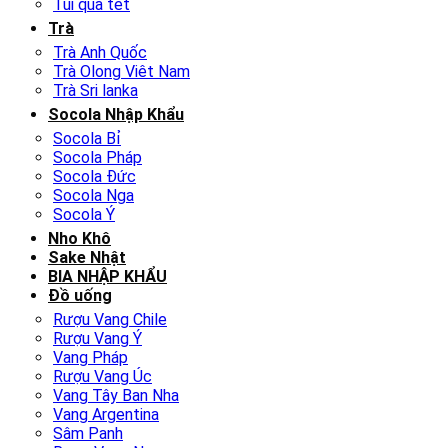
Túi quà tết
Trà
Trà Anh Quốc
Trà Olong Viêt Nam
Trà Sri lanka
Socola Nhập Khẩu
Socola Bỉ
Socola Pháp
Socola Đức
Socola Nga
Socola Ý
Nho Khô
Sake Nhật
BIA NHẬP KHẨU
Đồ uống
Rượu Vang Chile
Rượu Vang Ý
Vang Pháp
Rượu Vang Úc
Vang Tây Ban Nha
Vang Argentina
Sâm Panh