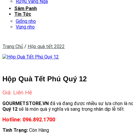
Rượu Vang Nga
Sâm Panh
Tin Tức
Giống nho
Vùng nho
Trang Chủ
/
Hộp quà tết 2022
Hộp Quà Tết Phú Quý 12
Giá: Liên Hệ
GOURMETSTORE.VN
đã và đang được nhiều sự lựa chọn là n
Quý 12
sẽ là món quà ý nghĩa và sang trọng nhân dịp lễ tết.
Hotline: 096.892.1700
Tình Trạng:
Còn Hàng