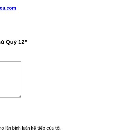
uou.com
hú Quý 12”
o lần bình luận kế tiếp của tôi.