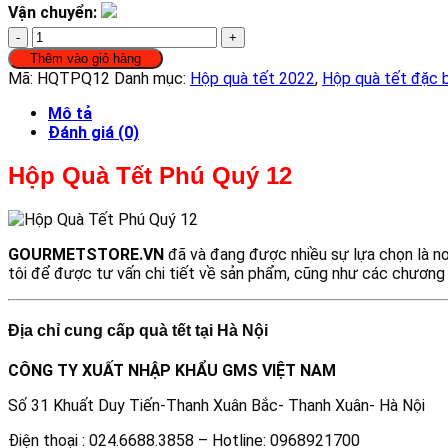
Vận chuyển:
Hộp
Quà
Thêm vào giỏ hàng
Tết
Mã:
HQTPQ12
Danh mục:
Hộp quà tết 2022
,
Hộp quà tết đặc b
Phú
Quý
Mô tả
12
Đánh giá (0)
số
lượng
Hộp Quà Tết Phú Quý 12
GOURMETSTORE.VN
đã và đang được nhiều sự lựa chọn là n
tôi để được tư vấn chi tiết về sản phẩm, cũng như các chương
Địa chỉ cung cấp quà tết tại Hà Nội
CÔNG TY XUẤT NHẬP KHẨU GMS VIỆT NAM
Số 31 Khuất Duy Tiến-Thanh Xuân Bắc- Thanh Xuân- Hà Nội
Điện thoại : 024.6688.3858 – Hotline: 0968921700