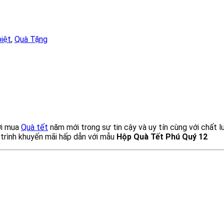
iệt
,
Quà Tặng
ơi mua
Quà tết
năm mới trong sự tin cậy và uy tín cùng với chất l
 trình khuyến mãi hấp dẫn với mẫu
Hộp Quà Tết Phú Quý 12