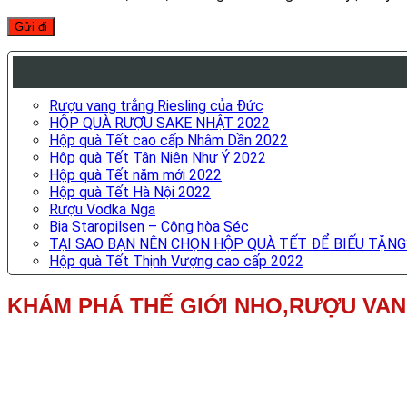
Rượu vang trắng Riesling của Đức
HỘP QUÀ RƯỢU SAKE NHẬT 2022
Hộp quà Tết cao cấp Nhâm Dần 2022
Hộp quà Tết Tân Niên Như Ý 2022
Hộp quà Tết năm mới 2022
Hộp quà Tết Hà Nội 2022
Rượu Vodka Nga
Bia Staropilsen – Cộng hòa Séc
TẠI SAO BẠN NÊN CHỌN HỘP QUÀ TẾT ĐỂ BIẾU TẶNG
Hộp quà Tết Thịnh Vượng cao cấp 2022
KHÁM PHÁ THẾ GIỚI NHO,RƯỢU VA