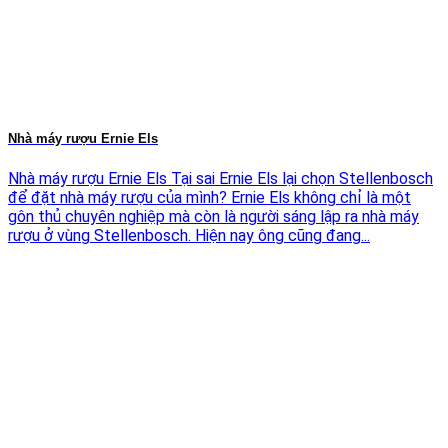
Nhà máy rượu Ernie Els
Nhà máy rượu Ernie Els Tại sai Ernie Els lại chọn Stellenbosch
để đặt nhà máy rượu của mình? Ernie Els không chỉ là một
gôn thủ chuyên nghiệp mà còn là người sáng lập ra nhà máy
rượu ở vùng Stellenbosch. Hiện nay ông cũng đang...