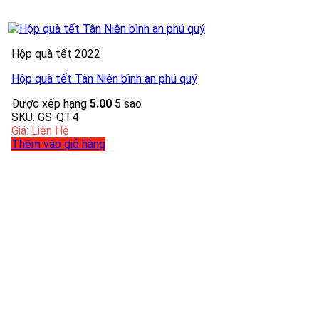
Hộp quà tết 2022
Hộp quà tết Tân Niên bình an phú quý
Được xếp hạng
5.00
5 sao
SKU: GS-QT4
Giá: Liên Hệ
Thêm vào giỏ hàng