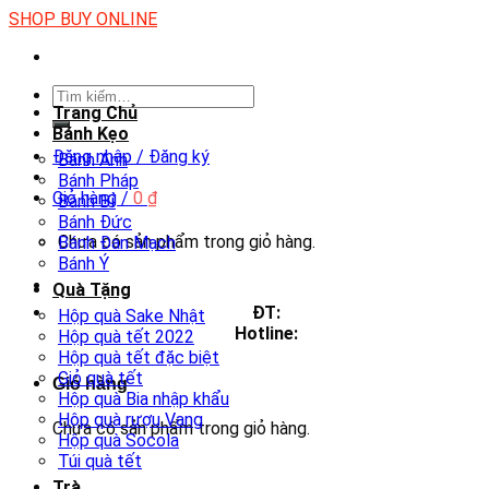
Skip
SHOP BUY ONLINE
to
content
Tìm
Trang Chủ
kiếm:
Bánh Kẹo
Đăng nhập / Đăng ký
Bánh Anh
Bánh Pháp
Giỏ hàng /
0
₫
Bánh Bỉ
Bánh Đức
Chưa có sản phẩm trong giỏ hàng.
Bánh Đan Mạch
Bánh Ý
Quà Tặng
ĐT:
Hộp quà Sake Nhật
Hotline:
Hộp quà tết 2022
Hộp quà tết đặc biệt
Giỏ quà tết
Giỏ hàng
Hộp quà Bia nhập khẩu
Hộp quà rượu Vang
Chưa có sản phẩm trong giỏ hàng.
Hộp quà Socola
Túi quà tết
Trà