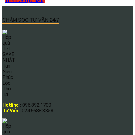
Thêm vào giỏ hàng
CHĂM SOC TƯ VẤN 24/7
Hotline
:
096.892.1700
Tư Vấn
:
024.6688.3858