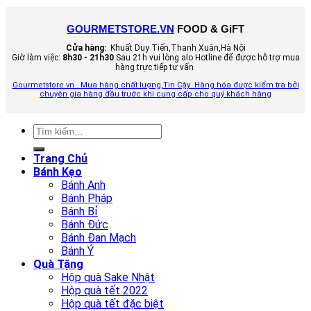
GOURMETSTORE.VN
FOOD & GiFT
Cửa hàng:
Khuất Duy Tiến,Thanh Xuân,Hà Nội
Giờ làm việc:
8h30 - 21h30
Sau 21h vui lòng alo Hotline để được hỗ trợ mua
hàng trực tiếp tư vấn
Gourmetstore.vn . Mua hàng chất lượng,Tin Cậy .Hàng hóa được kiểm tra bởi
chuyên gia hàng đầu trước khi cung cấp cho quý khách hàng
Tìm
kiếm:
Trang Chủ
Bánh Kẹo
Bánh Anh
Bánh Pháp
Bánh Bỉ
Bánh Đức
Bánh Đan Mạch
Bánh Ý
Quà Tặng
Hộp quà Sake Nhật
Hộp quà tết 2022
Hộp quà tết đặc biệt