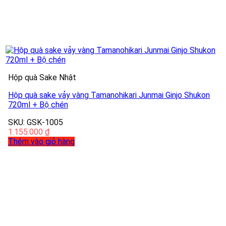
Hộp quà Sake Nhật
Hộp quà sake vảy vàng Tamanohikari Junmai Ginjo Shukon
720ml + Bộ chén
SKU: GSK-1005
1.155.000
₫
Thêm vào giỏ hàng