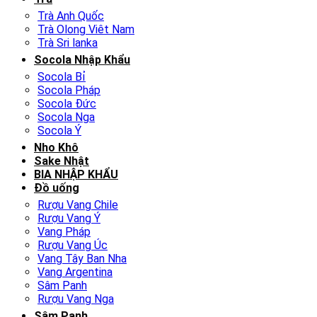
Trà Anh Quốc
Trà Olong Viêt Nam
Trà Sri lanka
Socola Nhập Khẩu
Socola Bỉ
Socola Pháp
Socola Đức
Socola Nga
Socola Ý
Nho Khô
Sake Nhật
BIA NHẬP KHẨU
Đồ uống
Rượu Vang Chile
Rượu Vang Ý
Vang Pháp
Rượu Vang Úc
Vang Tây Ban Nha
Vang Argentina
Sâm Panh
Rượu Vang Nga
Sâm Panh