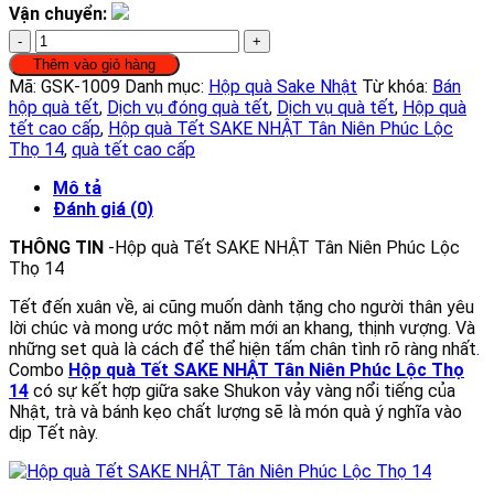
Vận chuyển:
Hộp
quà
Thêm vào giỏ hàng
Tết
Mã:
GSK-1009
Danh mục:
Hộp quà Sake Nhật
Từ khóa:
Bán
SAKE
hộp quà tết
,
Dịch vụ đóng quà tết
,
Dịch vụ quà tết
,
Hộp quà
NHẬT
tết cao cấp
,
Hộp quà Tết SAKE NHẬT Tân Niên Phúc Lộc
Tân
Thọ 14
,
quà tết cao cấp
Niên
Phúc
Mô tả
Lộc
Đánh giá (0)
Thọ
THÔNG TIN
-Hộp quà Tết SAKE NHẬT Tân Niên Phúc Lộc
14
Thọ 14
số
lượng
Tết đến xuân về, ai cũng muốn dành tặng cho người thân yêu
lời chúc và mong ước một năm mới an khang, thịnh vượng. Và
những set quà là cách để thể hiện tấm chân tình rõ ràng nhất.
Combo
Hộp quà Tết SAKE NHẬT Tân Niên Phúc Lộc Thọ
14
có sự kết hợp giữa sake Shukon vảy vàng nổi tiếng của
Nhật, trà và bánh kẹo chất lượng sẽ là món quà ý nghĩa vào
dịp Tết này.