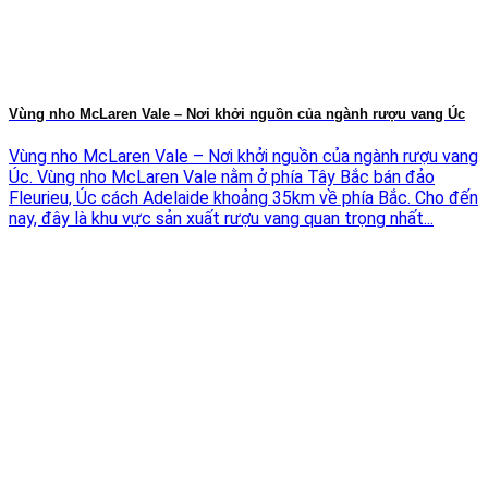
Vùng nho McLaren Vale – Nơi khởi nguồn của ngành rượu vang Úc
Vùng nho McLaren Vale – Nơi khởi nguồn của ngành rượu vang
Úc. Vùng nho McLaren Vale nằm ở phía Tây Bắc bán đảo
Fleurieu, Úc cách Adelaide khoảng 35km về phía Bắc. Cho đến
nay, đây là khu vực sản xuất rượu vang quan trọng nhất...