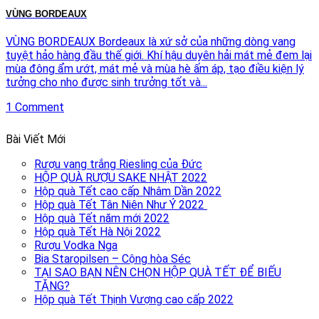
VÙNG BORDEAUX
VÙNG BORDEAUX Bordeaux là xứ sở của những dòng vang
tuyệt hảo hàng đầu thế giới. Khí hậu duyên hải mát mẻ đem lại
mùa đông ẩm ướt, mát mẻ và mùa hè ấm áp, tạo điều kiện lý
tưởng cho nho được sinh trưởng tốt và...
1 Comment
Bài Viết Mới
Rượu vang trắng Riesling của Đức
HỘP QUÀ RƯỢU SAKE NHẬT 2022
Hộp quà Tết cao cấp Nhâm Dần 2022
Hộp quà Tết Tân Niên Như Ý 2022
Hộp quà Tết năm mới 2022
Hộp quà Tết Hà Nội 2022
Rượu Vodka Nga
Bia Staropilsen – Cộng hòa Séc
TẠI SAO BẠN NÊN CHỌN HỘP QUÀ TẾT ĐỂ BIẾU
TẶNG?
Hộp quà Tết Thịnh Vượng cao cấp 2022