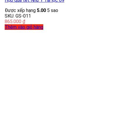
Hộp quà tết Như Ý Tài lộc 09
Được xếp hạng
5.00
5 sao
SKU: GS-011
865.000
₫
Thêm vào giỏ hàng