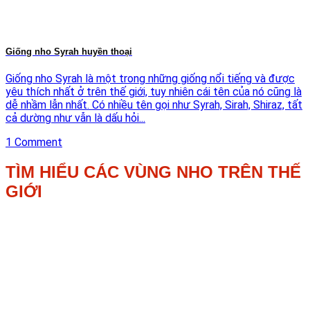
Giống nho Syrah huyền thoại
Giống nho Syrah là một trong những giống nổi tiếng và được
yêu thích nhất ở trên thế giới, tuy nhiên cái tên của nó cũng là
dễ nhầm lẫn nhất. Có nhiều tên gọi như Syrah, Sirah, Shiraz, tất
cả dường như vẫn là dấu hỏi...
1 Comment
TÌM HIỂU CÁC VÙNG NHO TRÊN THẾ
GIỚI