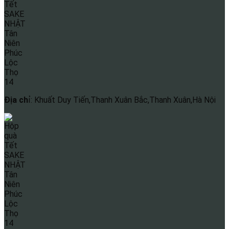
Địa ch
ỉ: Khuất Duy Tiến,Thanh Xuân Bắc,Thanh Xuân,Hà Nội