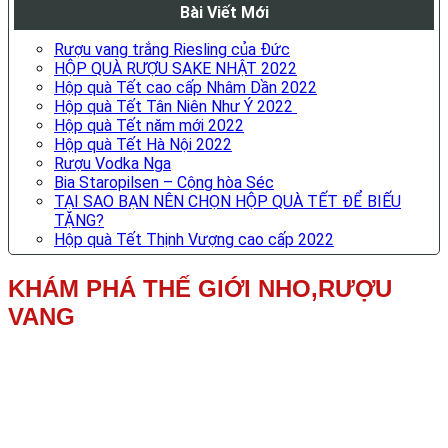
Bài Viết Mới
Rượu vang trắng Riesling của Đức
HỘP QUÀ RƯỢU SAKE NHẬT 2022
Hộp quà Tết cao cấp Nhâm Dần 2022
Hộp quà Tết Tân Niên Như Ý 2022
Hộp quà Tết năm mới 2022
Hộp quà Tết Hà Nội 2022
Rượu Vodka Nga
Bia Staropilsen – Cộng hòa Séc
TẠI SAO BẠN NÊN CHỌN HỘP QUÀ TẾT ĐỂ BIẾU
TẶNG?
Hộp quà Tết Thịnh Vượng cao cấp 2022
KHÁM PHÁ THẾ GIỚI NHO,RƯỢU
VANG