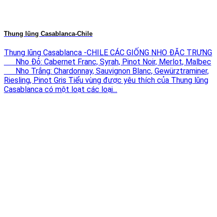
Thung lũng Casablanca-Chile
Thung lũng Casablanca -CHILE CÁC GIỐNG NHO ĐẶC TRƯNG
Nho Đỏ: Cabernet Franc, Syrah, Pinot Noir, Merlot, Malbec
Nho Trắng: Chardonnay, Sauvignon Blanc, Gewürztraminer,
Riesling, Pinot Gris Tiểu vùng được yêu thích của Thung lũng
Casablanca có một loạt các loại...