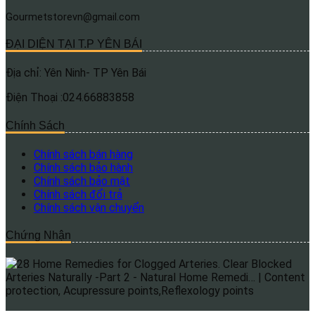
Gourmetstorevn@gmail.com
ĐẠI DIỆN TẠI T.P YÊN BÁI
Địa chỉ: Yên Ninh- TP Yên Bái
Điện Thoại :024.66883858
Chính Sách
Chính sách bán hàng
Chính sách bảo hành
Chính sách bảo mật
Chính sách đổi trả
Chính sách vận chuyển
Chứng Nhận