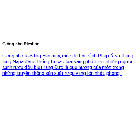
Giống nho Riesling
Giống nho Riesling Hiện nay, mặc dù bối cảnh Pháp, Ý và thung
lũng Napa đang thống trị các loại vang phổ biến, những người
sành rượu đều biết rằng Đức là quê hương của một trong
những truyền thống sản xuất rượu vang lớn nhất, phong...