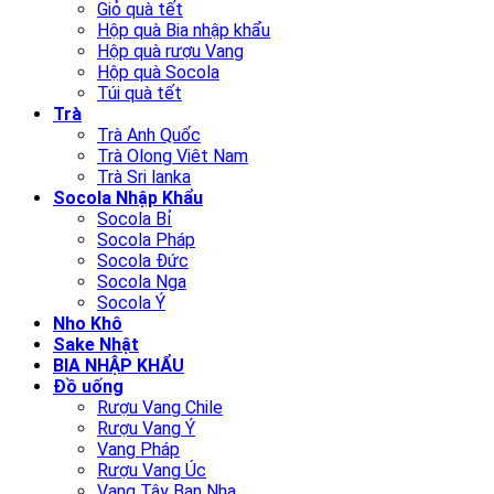
Giỏ quà tết
Hộp quà Bia nhập khẩu
Hộp quà rượu Vang
Hộp quà Socola
Túi quà tết
Trà
Trà Anh Quốc
Trà Olong Viêt Nam
Trà Sri lanka
Socola Nhập Khẩu
Socola Bỉ
Socola Pháp
Socola Đức
Socola Nga
Socola Ý
Nho Khô
Sake Nhật
BIA NHẬP KHẨU
Đồ uống
Rượu Vang Chile
Rượu Vang Ý
Vang Pháp
Rượu Vang Úc
Vang Tây Ban Nha