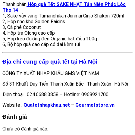
Thành phần
Hộp quà Tết SAKE NHẬT Tân Niên Phúc Lộc
Thọ 14
1, Sake vảy vàng Tamanohikari Junmai Ginjo Shukon 720ml
2, Hộp nho khô Golden Raisins
3, Cà phê Coconut
4, Hộp trà Olong cao cấp
5, Hộp kẹo đường đen Organic hạt điều 100g
6, Bộ hộp quà cao cấp có đai kèm túi
Địa chỉ cung cấp quà tết tại Hà Nội
CÔNG TY XUẤT NHẬP KHẨU GMS VIỆT NAM
Số 31 Khuất Duy Tiến-Thanh Xuân Bắc- Thanh Xuân- Hà Nội
Điện thoại : 024.6688.3858 – Hotline: 0968921700
Website :
Quatetnhapkhau.net
–
Gourmetstore.vn
Đánh giá
Chưa có đánh giá nào.