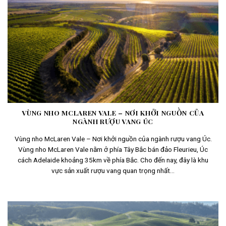
VÙNG NHO MCLAREN VALE – NƠI KHỞI NGUỒN CỦA
NGÀNH RƯỢU VANG ÚC
Vùng nho McLaren Vale – Nơi khởi nguồn của ngành rượu vang Úc.
Vùng nho McLaren Vale nằm ở phía Tây Bắc bán đảo Fleurieu, Úc
cách Adelaide khoảng 35km về phía Bắc. Cho đến nay, đây là khu
vực sản xuất rượu vang quan trọng nhất...