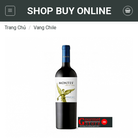
Skip
SHOP BUY ONLINE
to
content
Trang Chủ
/
Vang Chile