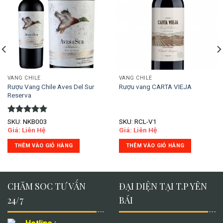
VANG CHILE
VANG CHILE
Rượu Vang Chile Aves Del Sur
Rượu vang CARTA VIEJA
Reserva
Được xếp
SKU: NKB003
SKU: RCL-V1
hạng
5.00
Giá: Liên Hệ
Giá: Liên Hệ
5 sao
THÊM VÀO GIỎ HÀNG
THÊM VÀO GIỎ HÀNG
CHĂM SOC TƯ VẤN
ĐẠI DIỆN TẠI T.P YÊN
24/7
BÁI