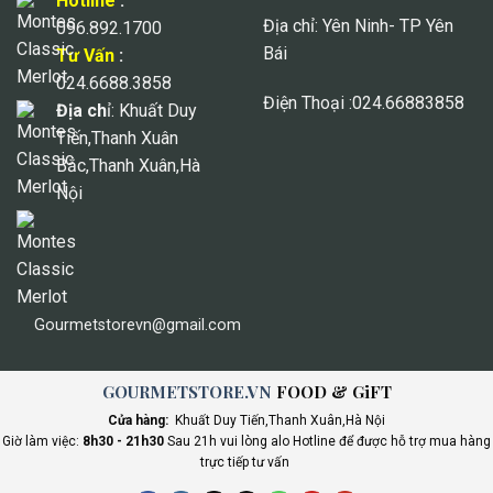
Hotline
:
Địa chỉ: Yên Ninh- TP Yên
096.892.1700
Bái
Tư Vấn
:
024.6688.3858
Điện Thoại :024.66883858
Địa ch
ỉ: Khuất Duy
Tiến,Thanh Xuân
Bắc,Thanh Xuân,Hà
Nội
Gourmetstorevn@gmail.com
GOURMETSTORE.VN
FOOD & GiFT
Cửa hàng:
Khuất Duy Tiến,Thanh Xuân,Hà Nội
Giờ làm việc:
8h30 - 21h30
Sau 21h vui lòng alo Hotline để được hỗ trợ mua hàng
trực tiếp tư vấn