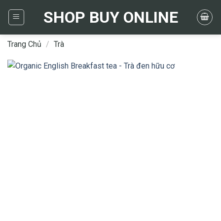
Skip
SHOP BUY ONLINE
to
content
Trang Chủ
/
Trà