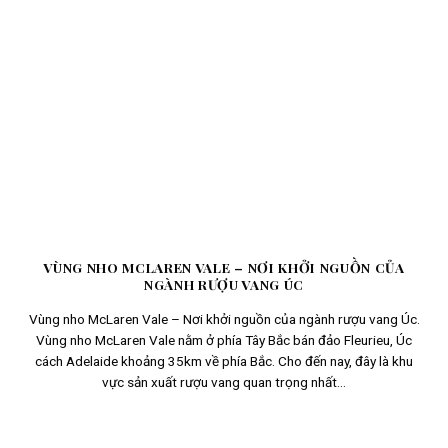
VÙNG NHO MCLAREN VALE – NƠI KHỞI NGUỒN CỦA
NGÀNH RƯỢU VANG ÚC
Vùng nho McLaren Vale – Nơi khởi nguồn của ngành rượu vang Úc.
Vùng nho McLaren Vale nằm ở phía Tây Bắc bán đảo Fleurieu, Úc
cách Adelaide khoảng 35km về phía Bắc. Cho đến nay, đây là khu
vực sản xuất rượu vang quan trọng nhất...