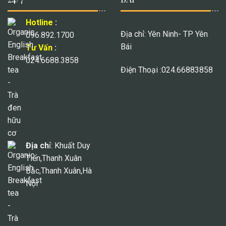
Hotline
:
Địa chỉ: Yên Ninh- TP Yên
096.892.1700
Bái
Tư Vấn
:
024.6688.3858
Điện Thoại :024.66883858
Địa ch
ỉ: Khuất Duy
Tiến,Thanh Xuân
Bắc,Thanh Xuân,Hà
Nội