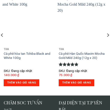
TRÀ
TRÀ
Cà phê hòa tan Tchiba Black and
Cà phê Hàn Quốc Maxim Mocha
White 100g
Gold Mild 240g (12g x 20)
Được xếp
SKU: Đang cập nhật
SKU: Đang cập nhật
hạng
5.00
140.000
₫
75.000
₫
5 sao
THÊM VÀO GIỎ HÀNG
THÊM VÀO GIỎ HÀNG
CHĂM SOC TƯ VẤN
ĐẠI DIỆN TẠI T.P YÊN
24/7
BÁI