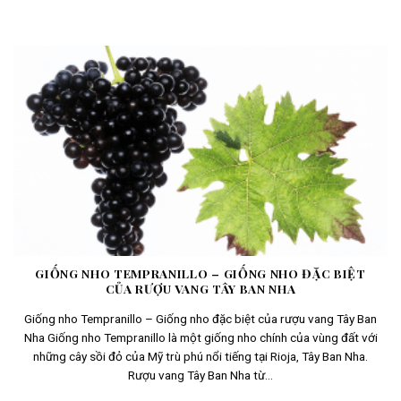
GIỐNG NHO TEMPRANILLO – GIỐNG NHO ĐẶC BIỆT
CỦA RƯỢU VANG TÂY BAN NHA
Giống nho Tempranillo – Giống nho đặc biệt của rượu vang Tây Ban
Nha Giống nho Tempranillo là một giống nho chính của vùng đất với
những cây sồi đỏ của Mỹ trù phú nổi tiếng tại Rioja, Tây Ban Nha.
Rượu vang Tây Ban Nha từ...