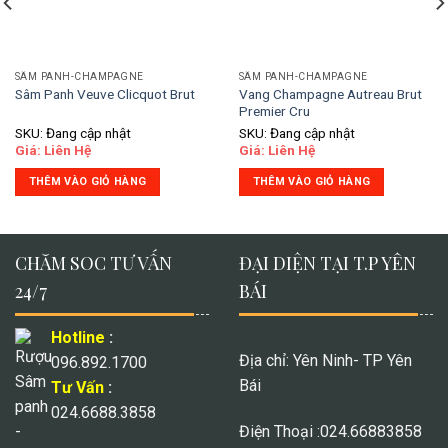
SÂM PANH-CHAMPAGNE
SÂM PANH-CHAMPAGNE
Vang Champagne Autreau Brut
Sâm Panh Veuve Clicquot Brut
Premier Cru
SKU: Đang cập nhật
SKU: Đang cập nhật
Giá: Liên Hệ
Giá: Liên Hệ
THÊM VÀO GIỎ HÀNG
THÊM VÀO GIỎ HÀNG
CHĂM SOC TƯ VẤN
ĐẠI DIỆN TẠI T.P YÊN
24/7
BÁI
Hotline
:
Địa chỉ: Yên Ninh- TP Yên
096.892.1700
Bái
Tư Vấn
:
024.6688.3858
Điện Thoại :024.66883858