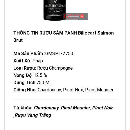
THÔNG TIN RƯỢU SÂM PANH Billecart Salmon
Brut
Mã Sản Phẩm :
GMSP1-2750
Xuất Xứ:
Pháp
Loại Rượu:
Rượu Champagne
Nồng Độ
:12.5 %
Dung Tích
:750 ML
Giống Nho
:Chardonnay, Pinot Noir, Pinot Meunier
Từ khóa
:
Chardonnay
,
Pinot Meunier, Pinot Noir
,Rượu Vang Trắng