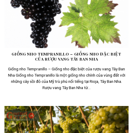
GIỐNG NHO TEMPRANILLO – GIỐNG NHO ĐẶC BIỆT
CỦA RƯỢU VANG TÂY BAN NHA
Giống nho Tempranillo – Giống nho đặc biệt của rượu vang Tây Ban
Nha Giống nho Tempranillo là một giống nho chính của vùng đất với
những cây sồi đỏ của Mỹ trù phú nổi tiếng tại Rioja, Tây Ban Nha.
Rượu vang Tây Ban Nha từ...