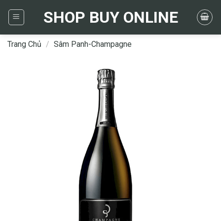
Skip
SHOP BUY ONLINE
to
content
Trang Chủ
/
Sâm Panh-Champagne