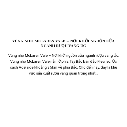
VÙNG NHO MCLAREN VALE – NƠI KHỞI NGUỒN CỦA
NGÀNH RƯỢU VANG ÚC
Vùng nho McLaren Vale – Nơi khởi nguồn của ngành rượu vang Úc.
Vùng nho McLaren Vale nằm ở phía Tây Bắc bán đảo Fleurieu, Úc
cách Adelaide khoảng 35km về phía Bắc. Cho đến nay, đây là khu
vực sản xuất rượu vang quan trọng nhất...