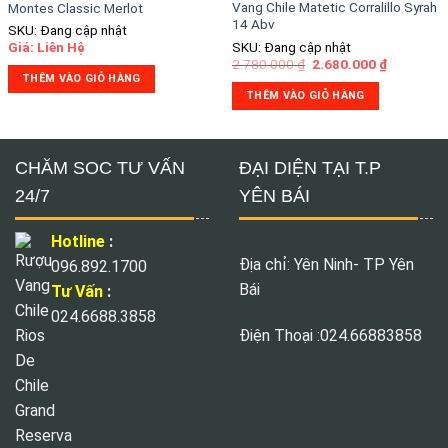
Vang Chile Matetic Corralillo Syrah
Montes Classic Merlot
14 Abv
SKU: Đang cập nhật
SKU: Đang cập nhật
Giá: Liên Hệ
2.780.000
₫
2.680.000
₫
THÊM VÀO GIỎ HÀNG
THÊM VÀO GIỎ HÀNG
CHĂM SOC TƯ VẤN
ĐẠI DIỆN TẠI T.P
24/7
YÊN BÁI
Hotline
:
Địa chỉ: Yên Ninh- TP Yên
096.892.1700
Bái
Tư Vấn
:
024.6688.3858
Điện Thoại :024.66883858