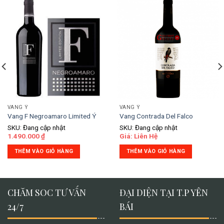
VANG Ý
VANG Ý
Vang F Negroamaro Limited Ý
Vang Contrada Del Falco
SKU: Đang cập nhật
SKU: Đang cập nhật
1.490.000
₫
Giá: Liên Hệ
THÊM VÀO GIỎ HÀNG
THÊM VÀO GIỎ HÀNG
CHĂM SOC TƯ VẤN
ĐẠI DIỆN TẠI T.P YÊN
24/7
BÁI