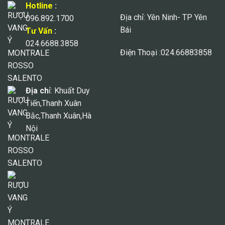
Hotline
:
Địa chỉ: Yên Ninh- TP Yên
096.892.1700
Bái
Tư Vấn
:
024.6688.3858
Điện Thoại :024.66883858
Địa ch
ỉ: Khuất Duy
Tiến,Thanh Xuân
Bắc,Thanh Xuân,Hà
Nội