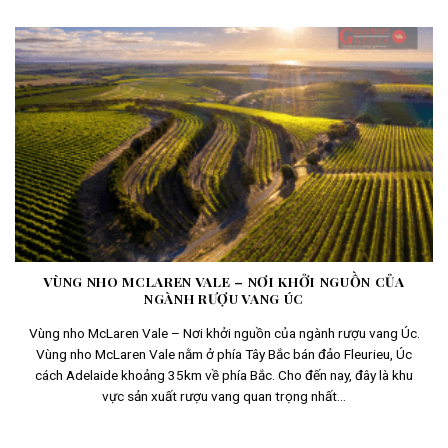
VÙNG NHO MCLAREN VALE – NƠI KHỞI NGUỒN CỦA
NGÀNH RƯỢU VANG ÚC
Vùng nho McLaren Vale – Nơi khởi nguồn của ngành rượu vang Úc.
Vùng nho McLaren Vale nằm ở phía Tây Bắc bán đảo Fleurieu, Úc
cách Adelaide khoảng 35km về phía Bắc. Cho đến nay, đây là khu
vực sản xuất rượu vang quan trọng nhất...