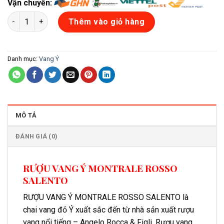
Vận chuyển:
RƯỢU VANG Ý MONTRALE ROSSO SALENTO số lượng
Thêm vào giỏ hàng
Danh mục:
Vang Ý
MÔ TẢ
ĐÁNH GIÁ (0)
RƯỢU VANG Ý MONTRALE ROSSO
SALENTO
RƯỢU VANG Ý MONTRALE ROSSO SALENTO là
chai vang đỏ Ý xuất sắc đến từ nhà sản xuất rượu
vang nổi tiếng – Angelo Rocca & Figli. Rượu vang