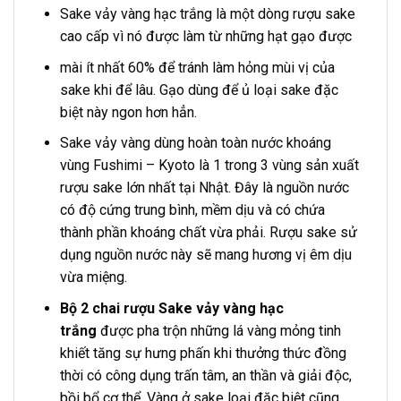
Sake vảy vàng hạc trắng là một dòng rượu sake
cao cấp vì nó được làm từ những hạt gạo được
mài ít nhất 60% để tránh làm hỏng mùi vị của
sake khi để lâu. Gạo dùng để ủ loại sake đặc
biệt này ngon hơn hẳn.
Sake vảy vàng dùng hoàn toàn nước khoáng
vùng Fushimi – Kyoto là 1 trong 3 vùng sản xuất
rượu sake lớn nhất tại Nhật. Đây là nguồn nước
có độ cứng trung bình, mềm dịu và có chứa
thành phần khoáng chất vừa phải. Rượu sake sử
dụng nguồn nước này sẽ mang hương vị êm dịu
vừa miệng.
Bộ 2 chai rượu Sake vảy vàng hạc
trắng
được pha trộn những lá vàng mỏng tinh
khiết tăng sự hưng phấn khi thưởng thức đồng
thời có công dụng trấn tâm, an thần và giải độc,
bồi bổ cơ thể. Vàng ở sake loại đặc biệt cũng