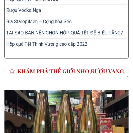
Rượu Vodka Nga
Bia Staropilsen – Cộng hòa Séc
TẠI SAO BẠN NÊN CHỌN HỘP QUÀ TẾT ĐỂ BIẾU TẶNG?
Hộp quà Tết Thịnh Vượng cao cấp 2022
KHÁM PHÁ THẾ GIỚI NHO,RƯỢU VANG