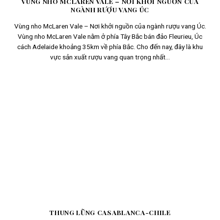
VÙNG NHO MCLAREN VALE – NƠI KHỞI NGUỒN CỦA
NGÀNH RƯỢU VANG ÚC
Vùng nho McLaren Vale – Nơi khởi nguồn của ngành rượu vang Úc.
Vùng nho McLaren Vale nằm ở phía Tây Bắc bán đảo Fleurieu, Úc
cách Adelaide khoảng 35km về phía Bắc. Cho đến nay, đây là khu
vực sản xuất rượu vang quan trọng nhất...
THUNG LŨNG CASABLANCA-CHILE