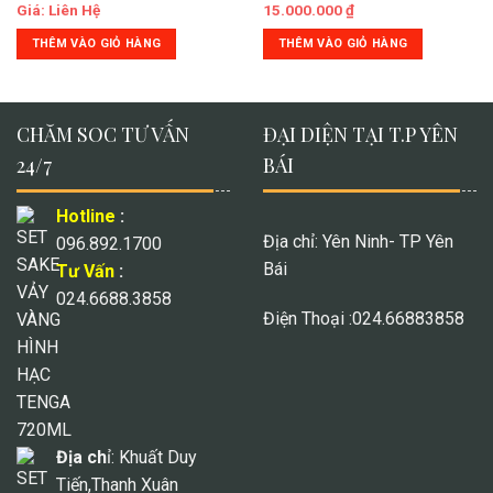
Giá: Liên Hệ
15.000.000
₫
THÊM VÀO GIỎ HÀNG
THÊM VÀO GIỎ HÀNG
CHĂM SOC TƯ VẤN
ĐẠI DIỆN TẠI T.P YÊN
24/7
BÁI
Hotline
:
Địa chỉ: Yên Ninh- TP Yên
096.892.1700
Bái
Tư Vấn
:
024.6688.3858
Điện Thoại :024.66883858
Địa ch
ỉ: Khuất Duy
Tiến,Thanh Xuân