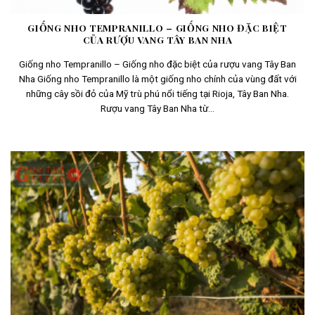
GIỐNG NHO TEMPRANILLO – GIỐNG NHO ĐẶC BIỆT
CỦA RƯỢU VANG TÂY BAN NHA
Giống nho Tempranillo – Giống nho đặc biệt của rượu vang Tây Ban
Nha Giống nho Tempranillo là một giống nho chính của vùng đất với
những cây sồi đỏ của Mỹ trù phú nổi tiếng tại Rioja, Tây Ban Nha.
Rượu vang Tây Ban Nha từ...