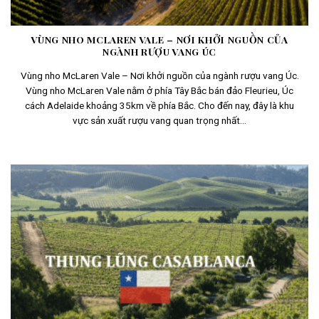
VÙNG NHO MCLAREN VALE – NƠI KHỞI NGUỒN CỦA
NGÀNH RƯỢU VANG ÚC
Vùng nho McLaren Vale – Nơi khởi nguồn của ngành rượu vang Úc.
Vùng nho McLaren Vale nằm ở phía Tây Bắc bán đảo Fleurieu, Úc
cách Adelaide khoảng 35km về phía Bắc. Cho đến nay, đây là khu
vực sản xuất rượu vang quan trọng nhất...