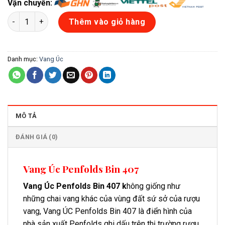
Vận chuyển:
Vang Úc Penfolds Bin 407 số lượng
Thêm vào giỏ hàng
Danh mục:
Vang Úc
MÔ TẢ
ĐÁNH GIÁ (0)
Vang Úc Penfolds Bin 407
Vang Úc Penfolds Bin 407 k
hông giống như
những chai vang khác của vùng đất sứ sở của rượu
vang, Vang ÚC Penfolds Bin 407 là điển hình của
nhà sản xuất Penfolds ghi dấu trên thị trường rượu