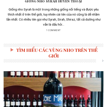
GIỐNG NHO SYRAH HUYỀN THOẠI
Giống nho Syrah là một trong những giống nổi tiếng và được yêu
thích nhất ở trên thế giới, tuy nhiên cái tên của nó cũng là dễ nhầm
lẫn nhất. Có nhiều tên gọi như Syrah, Sirah, Shiraz, tất cả dường như
vẫn là dấu hỏi...
1 COMMENT
TÌM HIỂU CÁC VÙNG NHO TRÊN THẾ
GIỚI