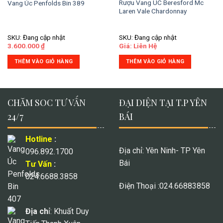
Rượu Vang ÚC Beresford Mc
Vang Úc Penfolds Bin 389
Laren Vale Chardonnay
SKU: Đang cập nhật
SKU: Đang cập nhật
3.600.000
₫
Giá: Liên Hệ
THÊM VÀO GIỎ HÀNG
THÊM VÀO GIỎ HÀNG
CHĂM SOC TƯ VẤN
ĐẠI DIỆN TẠI T.P YÊN
24/7
BÁI
Hotline
:
Địa chỉ: Yên Ninh- TP Yên
096.892.1700
Bái
Tư Vấn
:
024.6688.3858
Điện Thoại :024.66883858
Địa ch
ỉ: Khuất Duy