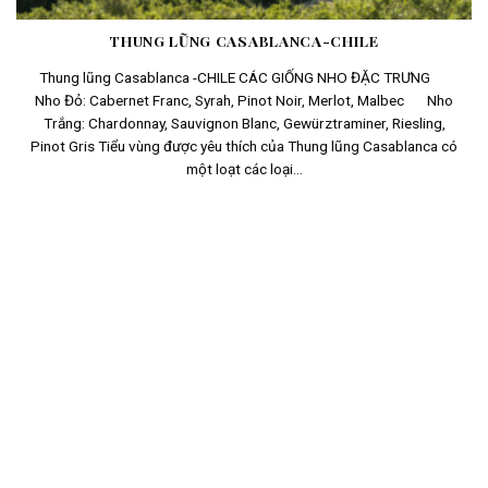
THUNG LŨNG CASABLANCA-CHILE
Thung lũng Casablanca -CHILE CÁC GIỐNG NHO ĐẶC TRƯNG
Nho Đỏ: Cabernet Franc, Syrah, Pinot Noir, Merlot, Malbec Nho
Trắng: Chardonnay, Sauvignon Blanc, Gewürztraminer, Riesling,
Pinot Gris Tiểu vùng được yêu thích của Thung lũng Casablanca có
một loạt các loại...