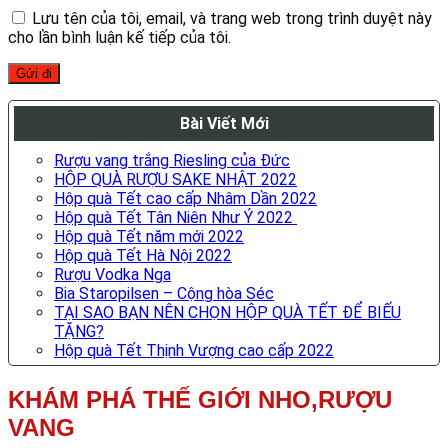
Lưu tên của tôi, email, và trang web trong trình duyệt này
cho lần bình luận kế tiếp của tôi.
Bài Viết Mới
Rượu vang trắng Riesling của Đức
HỘP QUÀ RƯỢU SAKE NHẬT 2022
Hộp quà Tết cao cấp Nhâm Dần 2022
Hộp quà Tết Tân Niên Như Ý 2022
Hộp quà Tết năm mới 2022
Hộp quà Tết Hà Nội 2022
Rượu Vodka Nga
Bia Staropilsen – Cộng hòa Séc
TẠI SAO BẠN NÊN CHỌN HỘP QUÀ TẾT ĐỂ BIẾU
TẶNG?
Hộp quà Tết Thịnh Vượng cao cấp 2022
KHÁM PHÁ THẾ GIỚI NHO,RƯỢU
VANG