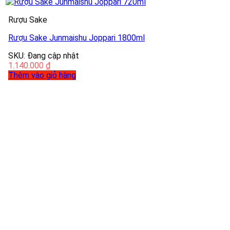
Rượu Sake
Rượu Sake Junmaishu Joppari 1800ml
SKU: Đang cập nhật
1.140.000
₫
Thêm vào giỏ hàng