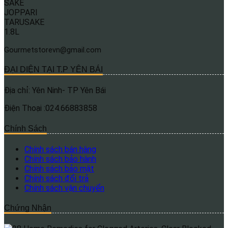
Gourmetstorevn@gmail.com
ĐẠI DIỆN TẠI T.P YÊN BÁI
Địa chỉ: Yên Ninh- TP Yên Bái
Điện Thoại :024.66883858
Chính Sách
Chính sách bán hàng
Chính sách bảo hành
Chính sách bảo mật
Chính sách đổi trả
Chính sách vận chuyển
Chứng Nhận