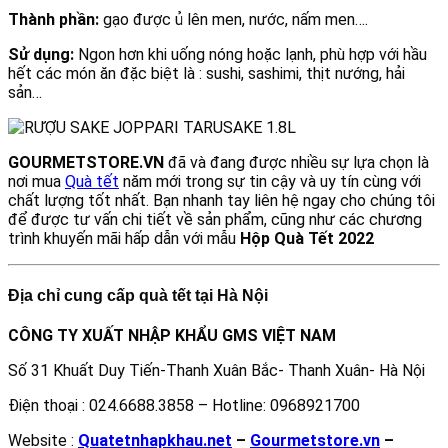
Thành phần:
gạo được ủ lên men, nước, nấm men….
Sử dụng:
Ngon hơn khi uống nóng hoặc lạnh, phù hợp với hầu
hết các món ăn đặc biệt là : sushi, sashimi, thịt nướng, hải
sản…
GOURMETSTORE.VN
đã và đang được nhiều sự lựa chọn là
nơi mua
Quà tết
năm mới trong sự tin cậy và uy tín cùng với
chất lượng tốt nhất. Bạn nhanh tay liên hệ ngay cho chúng tôi
để được tư vấn chi tiết về sản phẩm, cũng như các chương
trình khuyến mãi hấp dẫn với mẫu
Hộp Quà Tết 2022
Địa chỉ cung cấp quà tết tại Hà Nội
CÔNG TY XUẤT NHẬP KHẨU GMS VIỆT NAM
Số 31 Khuất Duy Tiến-Thanh Xuân Bắc- Thanh Xuân- Hà Nội
Điện thoại : 024.6688.3858 – Hotline: 0968921700
Website :
Quatetnhapkhau.net
–
Gourmetstore.vn
–