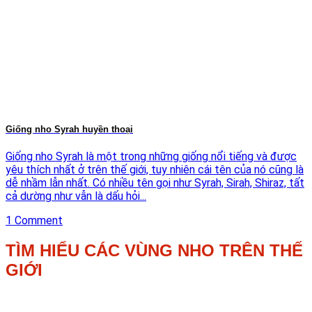
Giống nho Syrah huyền thoại
Giống nho Syrah là một trong những giống nổi tiếng và được
yêu thích nhất ở trên thế giới, tuy nhiên cái tên của nó cũng là
dễ nhầm lẫn nhất. Có nhiều tên gọi như Syrah, Sirah, Shiraz, tất
cả dường như vẫn là dấu hỏi...
1 Comment
TÌM HIỂU CÁC VÙNG NHO TRÊN THẾ
GIỚI