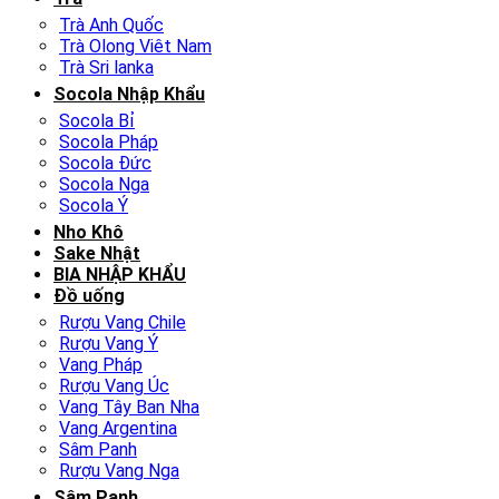
Trà Anh Quốc
Trà Olong Viêt Nam
Trà Sri lanka
Socola Nhập Khẩu
Socola Bỉ
Socola Pháp
Socola Đức
Socola Nga
Socola Ý
Nho Khô
Sake Nhật
BIA NHẬP KHẨU
Đồ uống
Rượu Vang Chile
Rượu Vang Ý
Vang Pháp
Rượu Vang Úc
Vang Tây Ban Nha
Vang Argentina
Sâm Panh
Rượu Vang Nga
Sâm Panh