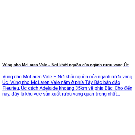
Vùng nho McLaren Vale – Nơi khởi nguồn của ngành rượu vang Úc
Vùng nho McLaren Vale – Nơi khởi nguồn của ngành rượu vang
Úc. Vùng nho McLaren Vale nằm ở phía Tây Bắc bán đảo
Fleurieu, Úc cách Adelaide khoảng 35km về phía Bắc. Cho đến
nay, đây là khu vực sản xuất rượu vang quan trọng nhất...