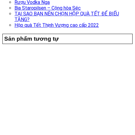
Rượu Vodka Nga
Bia Staropilsen – Cộng hòa Séc
TẠI SAO BẠN NÊN CHỌN HỘP QUÀ TẾT ĐỂ BIẾU
TẶNG?
Hộp quà Tết Thịnh Vượng cao cấp 2022
Sản phẩm tương tự