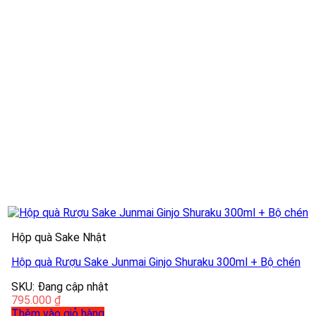
Hộp quà Sake Nhật
Hộp quà Rượu Sake Junmai Ginjo Shuraku 300ml + Bộ chén
SKU: Đang cập nhật
795.000
₫
Thêm vào giỏ hàng