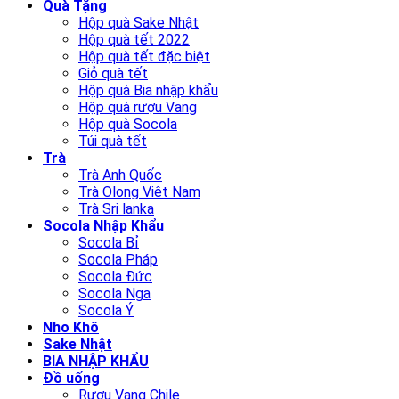
Quà Tặng
Hộp quà Sake Nhật
Hộp quà tết 2022
Hộp quà tết đặc biệt
Giỏ quà tết
Hộp quà Bia nhập khẩu
Hộp quà rượu Vang
Hộp quà Socola
Túi quà tết
Trà
Trà Anh Quốc
Trà Olong Viêt Nam
Trà Sri lanka
Socola Nhập Khẩu
Socola Bỉ
Socola Pháp
Socola Đức
Socola Nga
Socola Ý
Nho Khô
Sake Nhật
BIA NHẬP KHẨU
Đồ uống
Rượu Vang Chile