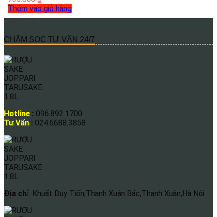
Thêm vào giỏ hàng
CHĂM SOC TƯ VẤN 24/7
Hotline
:
096.892.1700
Tư Vấn
:
024.6688.3858
Địa ch
ỉ: Khuất Duy Tiến,Thanh Xuân Bắc,Thanh Xuân,Hà Nội