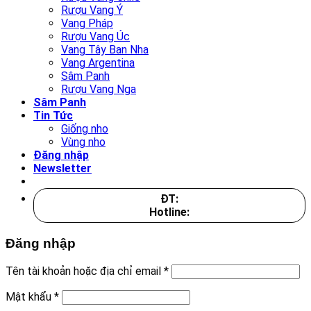
Rượu Vang Ý
Vang Pháp
Rượu Vang Úc
Vang Tây Ban Nha
Vang Argentina
Sâm Panh
Rượu Vang Nga
Sâm Panh
Tin Tức
Giống nho
Vùng nho
Đăng nhập
Newsletter
ĐT:
Hotline:
Đăng nhập
Tên tài khoản hoặc địa chỉ email
*
Mật khẩu
*