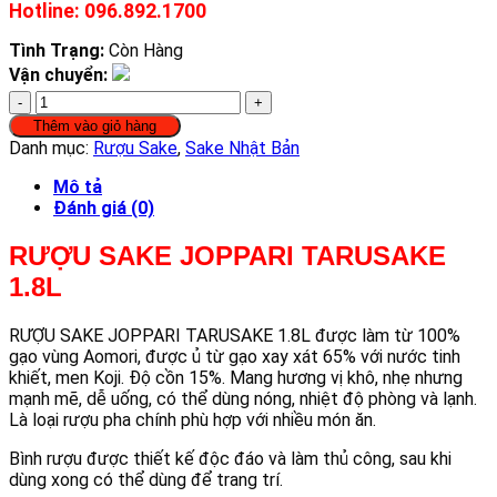
Hotline: 096.892.1700
Tình Trạng:
Còn Hàng
Vận chuyển:
RƯỢU
SAKE
Thêm vào giỏ hàng
JOPPARI
Danh mục:
Rượu Sake
,
Sake Nhật Bản
TARUSAKE
1.8L
Mô tả
số
Đánh giá (0)
lượng
RƯỢU SAKE JOPPARI TARUSAKE
1.8L
RƯỢU SAKE JOPPARI TARUSAKE 1.8L được làm từ 100%
gạo vùng Aomori, được ủ từ gạo xay xát 65% với nước tinh
khiết, men Koji. Độ cồn 15%. Mang hương vị khô, nhẹ nhưng
mạnh mẽ, dễ uống, có thể dùng nóng, nhiệt độ phòng và lạnh.
Là loại rượu pha chính phù hợp với nhiều món ăn.
Bình rượu được thiết kế độc đáo và làm thủ công, sau khi
dùng xong có thể dùng để trang trí.