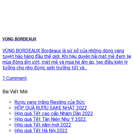
VÙNG BORDEAUX
VÙNG BORDEAUX Bordeaux là xứ sở của những dòng vang
tuyệt hảo hàng đầu thế giới. Khí hậu duyên hải mát mẻ đem lại
mùa đông ẩm ướt, mát mẻ và mùa hè ấm áp, tạo điều kiện lý
tưởng cho nho được sinh trưởng tốt và...
1 Comment
Bài Viết Mới
Rượu vang trắng Riesling của Đức
HỘP QUÀ RƯỢU SAKE NHẬT 2022
Hộp quà Tết cao cấp Nhâm Dần 2022
Hộp quà Tết Tân Niên Như Ý 2022
Hộp quà Tết năm mới 2022
Hộp quà Tết Hà Nội 2022