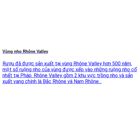
Vùng nho Rhône Valley
Rượu đã được sản xuất tại vùng Rhône Valley hơn 500 năm,
một số ruộng nho của vùng được xếp vào những ruộng nho cổ
nhất tại Pháp. Rhône Valley gồm 2 khu vực trồng nho và sản
xuất vang chính là Bắc Rhône và Nam Rhône...