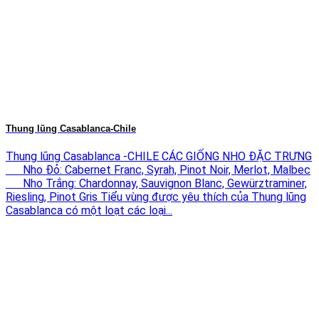
Thung lũng Casablanca-Chile
Thung lũng Casablanca -CHILE CÁC GIỐNG NHO ĐẶC TRƯNG
Nho Đỏ: Cabernet Franc, Syrah, Pinot Noir, Merlot, Malbec
Nho Trắng: Chardonnay, Sauvignon Blanc, Gewürztraminer,
Riesling, Pinot Gris Tiểu vùng được yêu thích của Thung lũng
Casablanca có một loạt các loại...