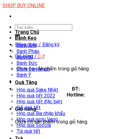
Skip
SHOP BUY ONLINE
to
content
Tìm
Trang Chủ
kiếm:
Bánh Kẹo
Đăng nhập / Đăng ký
Bánh Anh
Bánh Pháp
Giỏ hàng /
0
₫
Bánh Bỉ
Bánh Đức
Chưa có sản phẩm trong giỏ hàng.
Bánh Đan Mạch
Bánh Ý
Quà Tặng
ĐT:
Hộp quà Sake Nhật
Hotline:
Hộp quà tết 2022
Hộp quà tết đặc biệt
Giỏ quà tết
Giỏ hàng
Hộp quà Bia nhập khẩu
Hộp quà rượu Vang
Chưa có sản phẩm trong giỏ hàng.
Hộp quà Socola
Túi quà tết
Trà