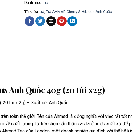
Danh mục:
Trà
Từ khóa:
trà
,
Trà AHMAD Cherry & Hibicus Anh Quốc
s Anh Quốc 40g (20 túi x2g)
 20 túi x 2g) – Xuất xứ: Anh Quốc
rên toàn thế giới. Tên của Ahmad là đồng nghĩa với việc rất tốt n
đảm về chất lượng.Từ lựa chọn cẩn thận các lá ở nước xuất xứ để 
cho Ahmad Tea của London, một doanh nghiệp gia đình với thế hệ ki