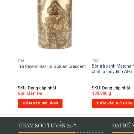
TRÀ
TRÀ
Bột trà xanh Matcha 
Trà Ceylon Basilur Golden Crescent
chất lọ thủy tinh AFG
SKU: Đang cập nhật
SKU: Đang cập nhật
Giá: Liên Hệ
130.000
₫
THÊM VÀO GIỎ HÀNG
THÊM VÀO GIỎ HÀNG
CHĂM SOC TƯ VẤN 24/7
ĐẠI DIỆN