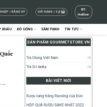
ĐT:
NHẬP / ĐĂNG KÝ
GIỎ HÀNG /
0
₫
Hotline:
P KHẨU
ĐỒ UỐNG
SÂM PANH
TIN TỨC
SẢN PHẨM GOURMETSTORE.VN
 Quốc
Trà Olong Viêt Nam
(3)
Trà Sri lanka
(3)
BÀI VIẾT MỚI
g) số lượng
Rượu vang trắng Riesling của Đức
HỘP QUÀ RƯỢU SAKE NHẬT 2022