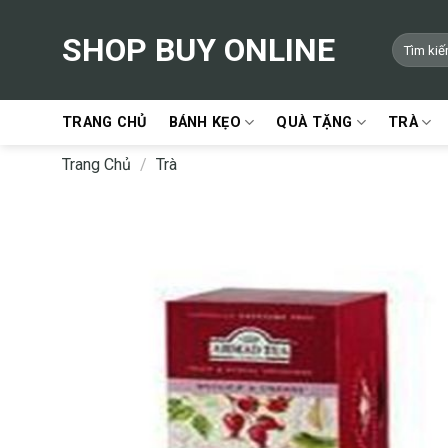
Skip
to
SHOP BUY ONLINE
Tìm
content
kiếm:
TRANG CHỦ
BÁNH KẸO
QUÀ TẶNG
TRÀ
Trang Chủ
/
Trà