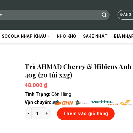
ĐĂNG 
SOCOLA NHẬP KHẨU
NHO KHÔ
SAKE NHẬT
BIA NHẬ
Trà AHMAD Cherry & Hibicus Anh
40g (20 túi x2g)
48.000
₫
Tình Trạng:
Còn Hàng
Vận chuyển:
Trà AHMAD Cherry & Hibicus Anh Quốc 40g (20 túi x2
Thêm vào giỏ hàng