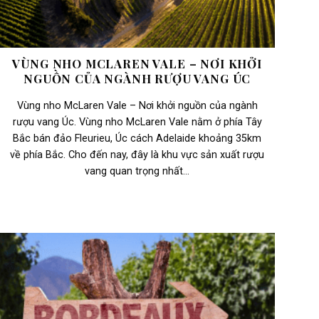
VÙNG NHO MCLAREN VALE – NƠI KHỞI
NGUỒN CỦA NGÀNH RƯỢU VANG ÚC
Vùng nho McLaren Vale – Nơi khởi nguồn của ngành
rượu vang Úc. Vùng nho McLaren Vale nằm ở phía Tây
Bắc bán đảo Fleurieu, Úc cách Adelaide khoảng 35km
về phía Bắc. Cho đến nay, đây là khu vực sản xuất rượu
vang quan trọng nhất...