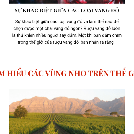
SỰ KHÁC BIỆT GIỮA CÁC LOẠI VANG ĐỎ
Sự khác biệt giữa các loại vang đỏ và làm thế nào để
chọn được một chai vang đỏ ngon? Rượu vang đỏ luôn
là thứ khiến nhiều người say đắm. Một khi bạn đắm chìm
trong thế giới của rượu vang đỏ, bạn nhận ra rằng...
M HIỂU CÁC VÙNG NHO TRÊN THẾ G