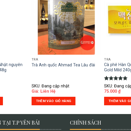
TRÀ
TRÀ
Nhật nguyên
Cà phê Hàn 
Trà Anh quốc Ahmad Tea Lâu đài
 48g
Gold Mild 240
Được xếp
SKU: Đang cập nhật
SKU: Đang cậ
hạng
5.00
Giá: Liên Hệ
75.000
₫
5 sao
THÊM VÀO GIỎ HÀNG
THÊM VÀO G
 TẠI T.P YÊN BÁI
CHÍNH SÁCH