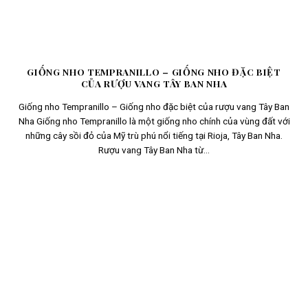
GIỐNG NHO TEMPRANILLO – GIỐNG NHO ĐẶC BIỆT
CỦA RƯỢU VANG TÂY BAN NHA
Giống nho Tempranillo – Giống nho đặc biệt của rượu vang Tây Ban
Nha Giống nho Tempranillo là một giống nho chính của vùng đất với
những cây sồi đỏ của Mỹ trù phú nổi tiếng tại Rioja, Tây Ban Nha.
Rượu vang Tây Ban Nha từ...