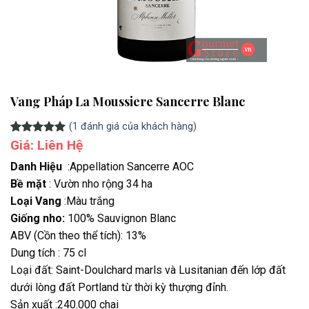
Vang Pháp La Moussiere Sancerre Blanc
(
1
đánh giá của khách hàng)
5.00
1
Giá: Liên Hệ
trên 5
dựa trên
đánh giá
Danh Hiệu
:Appellation Sancerre AOC
Bề mặt
: Vườn nho rộng 34 ha
Loại Vang
:Màu trắng
Giống nho:
100% Sauvignon Blanc
ABV (Cồn theo thể tích): 13%
Dung tích : 75 cl
Loại đất: Saint-Doulchard marls và Lusitanian đến lớp đất
dưới lòng đất Portland từ thời kỳ thượng đỉnh.
Sản xuất :240.000 chai