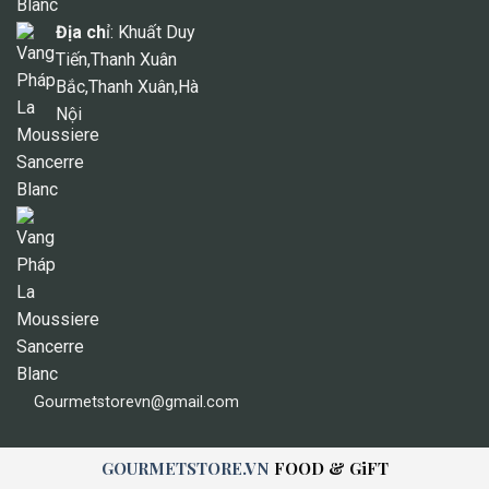
Địa ch
ỉ: Khuất Duy
Tiến,Thanh Xuân
Bắc,Thanh Xuân,Hà
Nội
Gourmetstorevn@gmail.com
GOURMETSTORE.VN
FOOD & GiFT