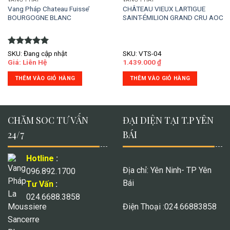
Vang Pháp Chateau Fuisse’
CHÂTEAU VIEUX LARTIGUE
BOURGOGNE BLANC
SAINT-ÉMILION GRAND CRU AOC
Được xếp
SKU: Đang cập nhật
SKU: VTS-04
hạng
5.00
Giá: Liên Hệ
1.439.000
₫
5 sao
THÊM VÀO GIỎ HÀNG
THÊM VÀO GIỎ HÀNG
CHĂM SOC TƯ VẤN
ĐẠI DIỆN TẠI T.P YÊN
24/7
BÁI
Hotline
:
Địa chỉ: Yên Ninh- TP Yên
096.892.1700
Bái
Tư Vấn
:
024.6688.3858
Điện Thoại :024.66883858