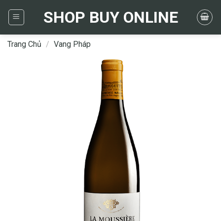
Skip
SHOP BUY ONLINE
to
content
Trang Chủ
/
Vang Pháp